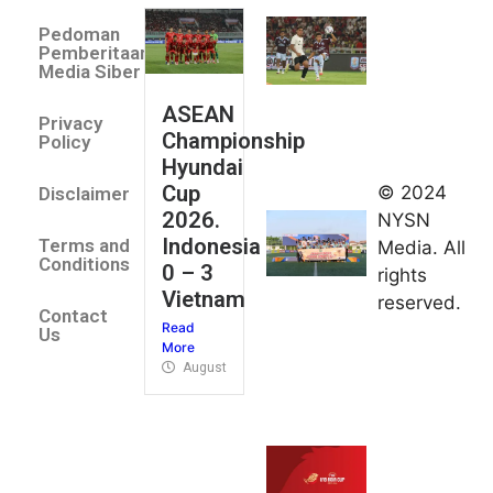
Villa 3 -1
Pedoman
Indonesia
Pemberitaan
All Stars
Media Siber
August 2,
ASEAN
2026
Privacy
Championship
Jateng
Policy
Hyundai
juara
Cup
© 2024
Disclaimer
umum
2026.
NYSN
Kejurnas
Indonesia
Terms and
Media. All
Panahan
Conditions
0 – 3
rights
Junior di
Vietnam
reserved.
Kudus
Contact
Read
August 1,
Us
More
2026
August 4, 2026
FIBA U18
Asia Cup
2026
tetapkan
jadwal da