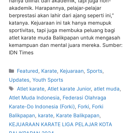
hanya dilihat dari akademik, tapi juga non-
akademik. Harapannya, pelajar-pelajar
berprestasi akan lahir dari ajang seperti ini,”
katanya. Kejuaraan ini tak hanya memupuk
sportivitas, tapi juga membuka peluang bagi
atlet karate muda Balikpapan untuk mengasah
kemampuan dan mental juara mereka. Sumber:
IDN Times
Featured
,
Karate
,
Kejuaraan
,
Sports
,
Updates
,
Youth Sports
Atlet karate
,
Atlet karate Junior
,
atlet muda
,
Atlet Muda Indonesia
,
Federasi Olahraga
Karate-Do Indonesia (Forki)
,
Forki
,
Forki
Balikpapan
,
karate
,
Karate Balikpapan
,
KEJUARAAN KARATE LIGA PELAJAR KOTA