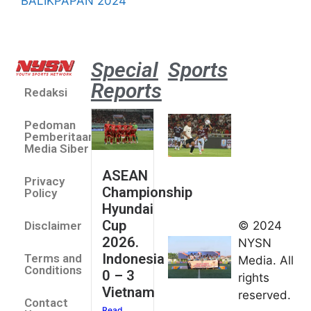
BALIKPAPAN 2024
Special
Sports
Reports
Redaksi
Aston
Villa 3 -1
Pedoman
Indonesia
Pemberitaan
All Stars
Media Siber
August 2,
ASEAN
2026
Privacy
Championship
Jateng
Policy
Hyundai
juara
Cup
© 2024
Disclaimer
umum
2026.
NYSN
Kejurnas
Indonesia
Terms and
Media. All
Panahan
Conditions
0 – 3
rights
Junior di
Vietnam
reserved.
Kudus
Contact
Read
August 1,