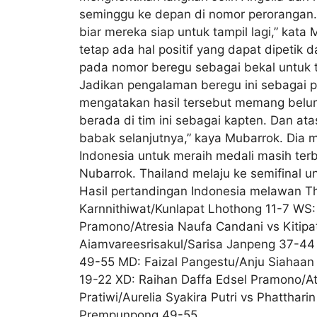
seminggu ke depan di nomor perorangan. Ja
biar mereka siap untuk tampil lagi,” kata
tetap ada hal positif yang dapat dipetik
pada nomor beregu sebagai bekal untuk ta
Jadikan pengalaman beregu ini sebagai 
mengatakan hasil tersebut memang belum
berada di tim ini sebagai kapten. Dan 
babak selanjutnya,” kaya Mubarrok. Dia
Indonesia untuk meraih medali masih ter
Nubarrok. Thailand melaju ke semifinal
Hasil pertandingan Indonesia melawan Th
Karnnithiwat/Kunlapat Lhothong 11-7 WS: 
Pramono/Atresia Naufa Candani vs Kitipat 
Aiamvareesrisakul/Sarisa Janpeng 37-44
49-55 MD: Faizal Pangestu/Anju Siahaan v
19-22 XD: Raihan Daffa Edsel Pramono/Atr
Pratiwi/Aurelia Syakira Putri vs Phatth
Prempunpong 49-55