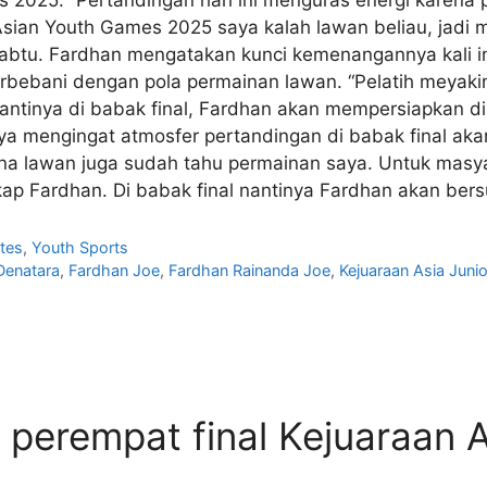
Asian Youth Games 2025 saya kalah lawan beliau, jadi m
 Sabtu. Fardhan mengatakan kunci kemenangannya kali in
erbebani dengan pola permainan lawan. “Pelatih meyak
antinya di babak final, Fardhan akan mempersiapkan diri
ya mengingat atmosfer pertandingan di babak final aka
rena lawan juga sudah tahu permainan saya. Untuk masya
ngkap Fardhan. Di babak final nantinya Fardhan akan ber
tes
,
Youth Sports
Denatara
,
Fardhan Joe
,
Fardhan Rainanda Joe
,
Kejuaraan Asia Juni
i perempat final Kejuaraan 