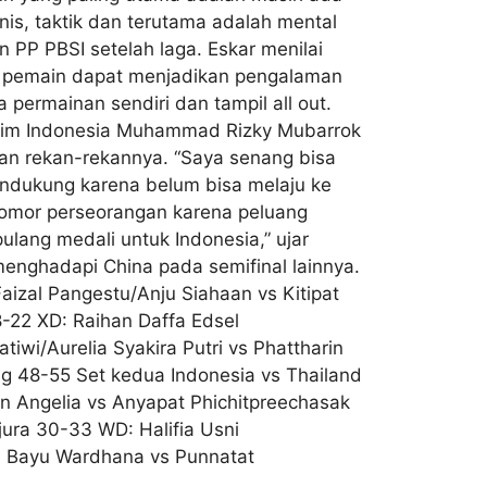
knis, taktik dan terutama adalah mental
n PP PBSI setelah laga. Eskar menilai
ara pemain dapat menjadikan pengalaman
permainan sendiri dan tampil all out.
n tim Indonesia Muhammad Rizky Mubarrok
an rekan-rekannya. “Saya senang bisa
endukung karena belum bisa melaju ke
nomor perseorangan karena peluang
lang medali untuk Indonesia,” ujar
enghadapi China pada semifinal lainnya.
aizal Pangestu/Anju Siahaan vs Kitipat
8-22 XD: Raihan Daffa Edsel
iwi/Aurelia Syakira Putri vs Phattharin
 48-55 Set kedua Indonesia vs Thailand
in Angelia vs Anyapat Phichitpreechasak
jura 30-33 WD: Halifia Usni
ya Bayu Wardhana vs Punnatat