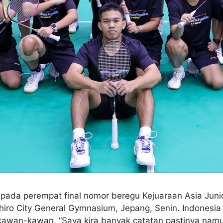
ti pada perempat final nomor beregu Kejuaraan Asia Juni
shiro City General Gymnasium, Jepang, Senin. Indones
 kawan-kawan. “Saya kira banyak catatan pastinya nam