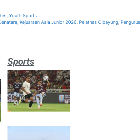
tes
,
Youth Sports
Denatara
,
Kejuaraan Asia Junior 2026
,
Pelatnas Cipayung
,
Pengurus
Sports
Aston
Villa 3 -1
Indonesia
All Stars
August 2,
2026
Jateng
juara
umum