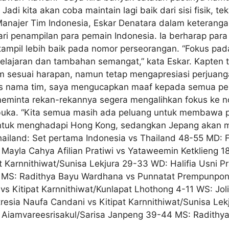
di kita akan coba maintain lagi baik dari sisi fisik, te
 Manajer Tim Indonesia, Eskar Denatara dalam keteranga
 dari penampilan para pemain Indonesia. Ia berharap p
mpil lebih baik pada nomor perseorangan. “Fokus pada 
pelajaran dan tambahan semangat,” kata Eskar. Kapte
 sesuai harapan, namun tetap mengapresiasi perjuang
atas nama tim, saya mengucapkan maaf kepada semua p
 meminta rekan-rekannya segera mengalihkan fokus ke 
buka. “Kita semua masih ada peluang untuk membawa pu
 untuk menghadapi Hong Kong, sedangkan Jepang akan m
ailand: Set pertama Indonesia vs Thailand 48-55 MD: F
Mayla Cahya Afilian Pratiwi vs Yataweemin Ketklieng 1
Karnnithiwat/Sunisa Lekjura 29-33 WD: Halifia Usni Prat
 MS: Radithya Bayu Wardhana vs Punnatat Prempunpong
s Kitipat Karnnithiwat/Kunlapat Lhothong 4-11 WS: Jol
esia Naufa Candani vs Kitipat Karnnithiwat/Sunisa Lek
arin Aiamvareesrisakul/Sarisa Janpeng 39-44 MS: Radith