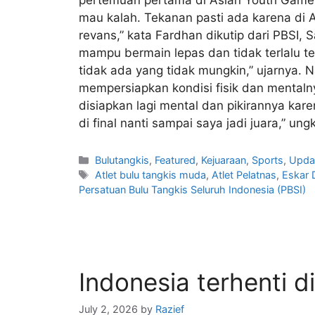
mau kalah. Tekanan pasti ada karena di 
revans,” kata Fardhan dikutip dari PBSI,
mampu bermain lepas dan tidak terlalu t
tidak ada yang tidak mungkin,” ujarnya. N
mempersiapkan kondisi fisik dan mentaln
disiapkan lagi mental dan pikirannya ka
di final nanti sampai saya jadi juara,” u
Bulutangkis
,
Featured
,
Kejuaraan
,
Sports
,
Upda
Atlet bulu tangkis muda
,
Atlet Pelatnas
,
Eskar 
Persatuan Bulu Tangkis Seluruh Indonesia (PBSI)
Indonesia terhenti d
July 2, 2026
by
Razief