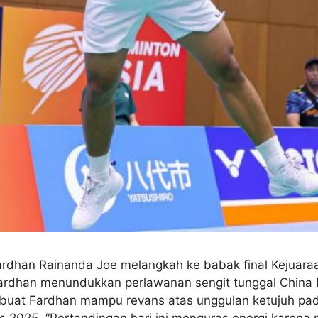
ardhan Rainanda Joe melangkah ke babak final Kejuaraa
Fardhan menundukkan perlawanan sengit tunggal China L
mbuat Fardhan mampu revans atas unggulan ketujuh pad
2025. “Pertandingan hari ini menguras energi karena p