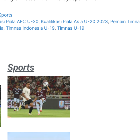
Sports
kasi Piala AFC U-20
,
Kualifikasi Piala Asia U-20 2023
,
Pemain Timna
ia
,
Timnas Indonesia U-19
,
Timnas U-19
Sports
Aston
Villa 3 -1
Indonesia
All Stars
August 2,
2026
Jateng
juara
umum