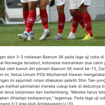
n skor 3-3 melawan Baerum SK pada laga uji coba di Ha
sal Norwegia tersebut, Indonesia memainkan dua calon p
icetak oleh bunuh diri pemain Baerum SK menit ke-73, 
ingan ini, Ketua Umum PSSI Mochamad Iriawan mengatak
an ini sejumlah rotasi dilakukan pelatih Shin Tae-yong
a melihat permainan mereka cukup baik di debutnya ber
 terus berproses dan berkembang. “Mereka harus tetap 
 akan dihadapi kedepannya,” tegasnya. Pada laga uji co
ang 3-2 atas klub Antalayaspor U-20.