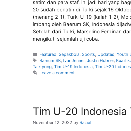
setim dan para staf, ini jadi hari yang ba
20 sudah berlatih di Turki sejak 16 Oktob
(menang 2-1), Turki U-19 (kalah 1-2), M
imbang oleh Baerum SK, Indonesia dijadwa
Setelah dari Turki, Marselino Ferdinan d
mengikuti sejumlah uji coba.
Featured
,
Sepakbola
,
Sports
,
Updates
,
Youth 
Baerum SK
,
Ivar Jenner
,
Justin Hubner
,
Kualifi
Tae-yong
,
Tim U-19 Indonesia
,
Tim U-20 Indones
Leave a comment
Tim U-20 Indonesia
November 12, 2022
by
Razief