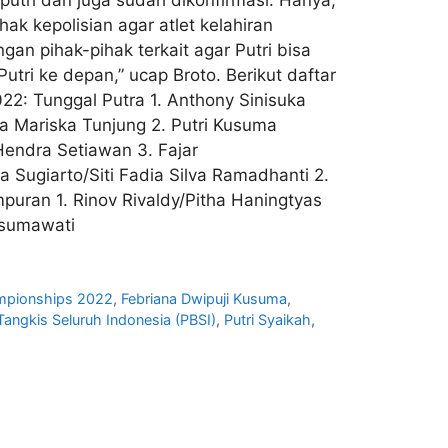
ak kepolisian agar atlet kelahiran
gan pihak-pihak terkait agar Putri bisa
utri ke depan,” ucap Broto. Berikut daftar
2: Tunggal Putra 1. Anthony Sinisuka
ia Mariska Tunjung 2. Putri Kusuma
endra Setiawan 3. Fajar
Sugiarto/Siti Fadia Silva Ramadhanti 2.
puran 1. Rinov Rivaldy/Pitha Haningtyas
usumawati
mpionships 2022
,
Febriana Dwipuji Kusuma
,
Tangkis Seluruh Indonesia (PBSI)
,
Putri Syaikah
,