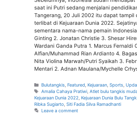
saat ini Putri sedang menjalani pendidika
Tangerang, 20 Juli 2002 itu dapat tampil 
terlibat di Kejuaraan Dunia 2022. Sejatin
sementara nama-nama pemain Indonesia y
Ginting 2. Jonatan Christie 3. Shesar Hir
Wardani Ganda Putra 1. Marcus Fernaldi
Alfian/Muhammad Rian Ardianto 4. Bagas 
Nita Violina Marwah/Putri Syaikah 3. Fe
Mentari 2. Adnan Maulana/Mychelle Crhy
Bulutangkis
,
Featured
,
Kejuaraan
,
Sports
,
Upda
Amalia Cahaya Pratiwi
,
Atlet bulu tangkis mud
Kejuaraan Dunia 2022
,
Kejuaraan Dunia Bulu Tang
Ribka Sugiarto
,
Siti Fadia Silva Ramadhanti
Leave a comment