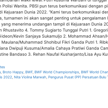
n Polisi Wanita. PBSI pun terus berkomunikasi dengan pih
di Kejuaraan Dunia 2022. “Kami terus berkomunikasi den
ya, turnamen ini akan sangat penting untuk pengalaman P
ang menerima undangan tampil di Kejuaraan Dunia 202
en Rhustavito 4. Tommy Sugiarto Tunggal Putri 1. Gregor
 Gideon/Kevin Sanjaya Sukamuljo 2. Mohammad Ahsan/H
Maulana/Muhammad Shohibul Fikri Ganda Putri 1. Ribka 
briana Dwipuji Kusuma/Amalia Cahaya Pratiwi Ganda Cam
stine Bandaso 3. Rehan Naufal Kusharjanto/Lisa Ayu K
tes
a
,
Broto Happy
,
BWF
,
BWF World Championships
,
BWF World Cha
kis 2022
,
Nita Violina Marwah
,
Pengurus Pusat (PP) Persatuan Bulu 