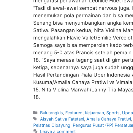
mengatasi perlawanan Leonice Huet lewat 
“Tadi di awal-awal sempat nervous juga. 
menemukan pola permainan dan bisa menan
Senang bisa menyumbangkan angka kemen
Sativa. Pasangan kedua, Nita Violina M
mengalahkan Flavie Vallet/Emilie Vercelot
Semoga saya bisa memperoleh kado terbai
menang 5-0 atas Prancis setelah pemain t
18. “Saya merasa tegang saat di gim pert
ketiga, sebenarnya saya juga sudah unggul
Hasil Pertandingan Piala Uber Indonesia 
Kusuma/Amalia Cahaya Pratiwi vs Vimala H
15. Nita Violina Marwah/Lanny Tria Mayasar
18.
Bulutangkis
,
Featured
,
Kejuaraan
,
Sports
,
Upda
Aisyah Sativa Fatetani
,
Amalia Cahaya Pratiwi
Pelatnas Cipayung
,
Pengurus Pusat (PP) Persatuan
Leave a comment