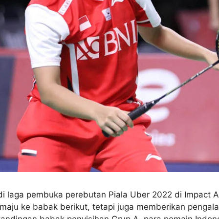
i laga pembuka perebutan Piala Uber 2022 di Impact A
a maju ke babak berikut, tetapi juga memberikan penga
tandingan babak penyisihan Grup A, para pemain Indon