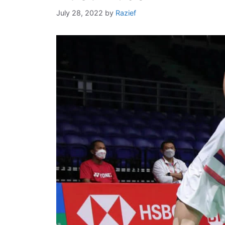
July 28, 2022
by
Razief