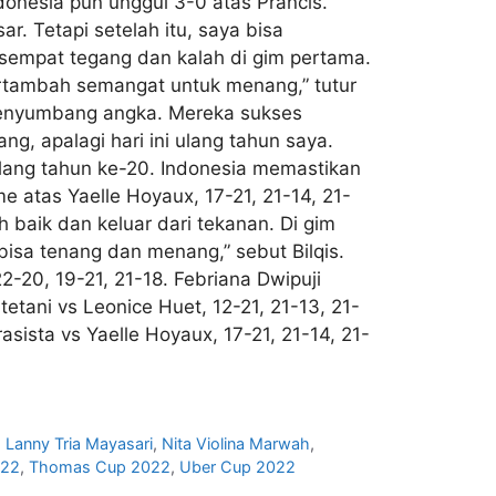
donesia pun unggul 3-0 atas Prancis.
r. Tetapi setelah itu, saya bisa
sempat tegang dan kalah di gim pertama.
tambah semangat untuk menang,” tutur
 menyumbang angka. Mereka sukses
ng, apalagi hari ini ulang tahun saya.
ulang tahun ke-20. Indonesia memastikan
e atas Yaelle Hoyaux, 17-21, 21-14, 21-
 baik dan keluar dari tekanan. Di gim
 bisa tenang dan menang,” sebut Bilqis.
2-20, 19-21, 21-18. Febriana Dwipuji
tani vs Leonice Huet, 12-21, 21-13, 21-
rasista vs Yaelle Hoyaux, 17-21, 21-14, 21-
,
Lanny Tria Mayasari
,
Nita Violina Marwah
,
022
,
Thomas Cup 2022
,
Uber Cup 2022