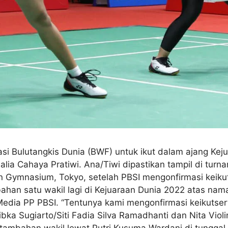
asi Bulutangkis Dunia (BWF) untuk ikut dalam ajang Ke
lia Cahaya Pratiwi. Ana/Tiwi dipastikan tampil di tur
n Gymnasium, Tokyo, setelah PBSI mengonfirmasi keiku
han satu wakil lagi di Kejuaraan Dunia 2022 atas nama 
dia PP PBSI. “Tentunya kami mengonfirmasi keikutserta
ibka Sugiarto/Siti Fadia Silva Ramadhanti dan Nita Viol
mbahan wakil lewat Putri Kusuma Wardani di tunggal p