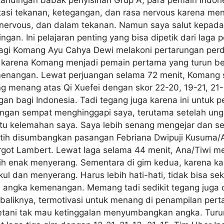
si tekanan, ketegangan, dan rasa nervous karena menja
 nervous, dan dalam tekanan. Namun saya salut kepada 
n. Ini pelajaran penting yang bisa dipetik dari laga 
gi Komang Ayu Cahya Dewi melakoni pertarungan perd
 karena Komang menjadi pemain pertama yang turun ber
menangan. Lewat perjuangan selama 72 menit, Koman
g menang atas Qi Xuefei dengan skor 22-20, 19-21, 21
agi Indonesia. Tadi tegang juga karena ini untuk per
angan sempat menghinggapi saya, terutama setelah unggu
tu kelemahan saya. Saya lebih senang mengejar dan se
tih disumbangkan pasangan Febriana Dwipuji Kusuma/A
got Lambert. Lewat laga selama 44 menit, Ana/Tiwi me
ih enak menyerang. Sementara di gim kedua, karena ka
l dan menyerang. Harus lebih hati-hati, tidak bisa seka
ngka kemenangan. Memang tadi sedikit tegang juga di 
baliknya, termotivasi untuk menang di penampilan pertam
etani tak mau ketinggalan menyumbangkan angka. Turun 