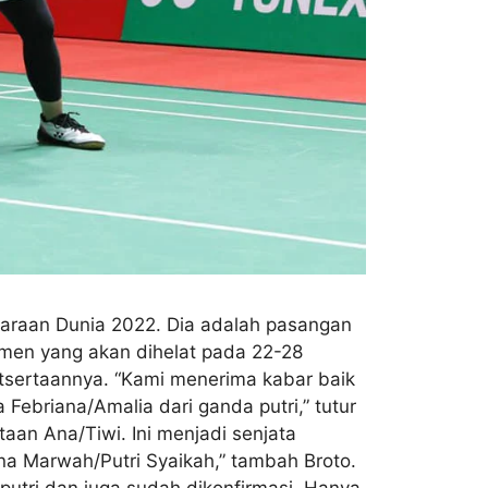
juaraan Dunia 2022. Dia adalah pasangan
namen yang akan dihelat pada 22-28
tsertaannya. “Kami menerima kabar baik
Febriana/Amalia dari ganda putri,” tutur
an Ana/Tiwi. Ini menjadi senjata
ina Marwah/Putri Syaikah,” tambah Broto.
utri dan juga sudah dikonfirmasi. Hanya,