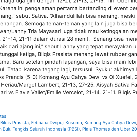
laga tiga gim dengan 12-21, 21-13, 21-15. Tim Uber In
Karena ini pengalaman pertama bertanding di event besa
g,” sebut Sativa. “Alhamdulillah bisa menang, meski 
angan. Semoga teman-teman yang lain juga bisa ber
arwah/Lanny Tria Mayasari juga tidak mau ketinggalan
, 21-14, 21-11 dalam durasi 28 menit. “Senang bisa mena
k dari ajang ini,” sebut Lanny yang tepat merayakan 
unggal ketiga, Bilqis Prasista menang lewat rubber gam
ama. Baru setelah pindah lapangan, saya bisa main lebih
. Tetapi karena tegang lagi, tersusul. Syukur akhirnya
vs Prancis (5-0) Komang Ayu Cahya Dewi vs Qi Xuefei, 2
eriau/Margot Lambert, 21-13, 27-25. Aisyah Sativa Fate
i vs Flavie Vallet/Emilie Vercelot, 21-14, 21-11. Bilqis P
tes
,
Bilqis Prasista
,
Febriana Dwipuji Kusuma
,
Komang Ayu Cahya Dewi
 Bulu Tangkis Seluruh Indonesia (PBSI)
,
Piala Thomas dan Uber 2