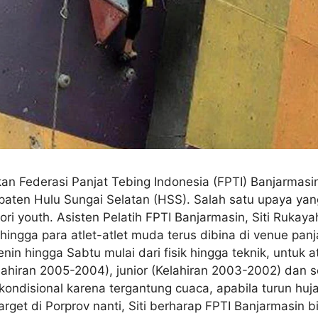
kan Federasi Panjat Tebing Indonesia (FPTI) Banjarmas
upaten Hulu Sungai Selatan (HSS). Salah satu upaya ya
gori youth. Asisten Pelatih FPTI Banjarmasin, Siti Ruk
ehingga para atlet-atlet muda terus dibina di venue p
enin hingga Sabtu mulai dari fisik hingga teknik, untuk 
lahiran 2005-2004), junior (Kelahiran 2003-2002) dan s
ondisional karena tergantung cuaca, apabila turun huj
target di Porprov nanti, Siti berharap FPTI Banjarmasin