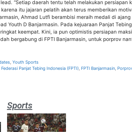
ead. “Setiap daerah tentu telah melakukan persiapan kh
karena itu jajaran pelatih akan terus memberikan motivas
armasin, Ahmad Lutfi berambisi meraih medali di ajang
 Lead Youth D Banjarmasin. Pada kejuaraan Panjat Tebin
peringkat keempat. Kini, ia pun optimistis persiapan ma
sudah bergabung di FPTI Banjarmasin, untuk porprov na
dates
,
Youth Sports
,
Federasi Panjat Tebing Indonesia (FPTI)
,
FPTI Banjarmasin
,
Porpro
Sports
Aston
Villa 3 -1
Indonesia