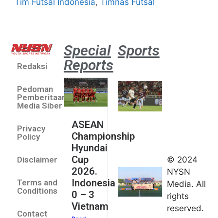
Tim Futsal Indonesia
,
Timnas Futsal
Special
Sports
Reports
Redaksi
Aston
Villa 3 -1
Pedoman
Indonesia
Pemberitaan
All Stars
Media Siber
August 2,
ASEAN
2026
Privacy
Championship
Jateng
Policy
Hyundai
juara
Cup
© 2024
Disclaimer
umum
2026.
NYSN
Kejurnas
Indonesia
Terms and
Media. All
Panahan
Conditions
0 – 3
rights
Junior di
Vietnam
reserved.
Kudus
Contact