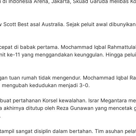
di Indonesia Arena, Jakarta, Skuad Garuda melibas Kor
Scott Best asal Australia. Sejak peluit awal dibunyik
epat di babak pertama. Mochammad Iqbal Rahmattulah 
enit ke-11 yang menggandakan keunggulan. Hingga pelui
ngan tuan rumah tidak mengendur. Mochammad Iqbal R
1, mengubah kedudukan menjadi 3-0.
buat pertahanan Korsel kewalahan. Israr Megantara me
sia akhirnya ditutup oleh Reza Gunawan yang mencetak 
.
a tampil sangat disiplin dalam bertahan. Tim asuhan pel