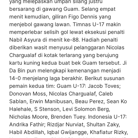
yang melepaskan umpan silang justru
bersarang di gawang Guam. Selang empat
menit kemudian, giliran Figo Dennis yang
menjebol gawang lawan. Timnas U-17 makin
memperlebar selisih gol lewat eksekusi penalti
Nabil Asyura di menit ke-88. Hadiah penalti
diberikan wasit menyusul pelanggaran Nicolas
Chargualaf di kotak terlarang yang berujung
kartu kuning kedua buat bek Guam tersebut. Ji
Da Bin pun melengkapi kemenangan menjadi
14-0 menjelang laga berakhir. Berikut susunan
pemain kedua tim: Guam U-17: Jacob Toves;
Donovan Moss, Nicolas Chargualaf, Caleb
Sablan, Erwin Manibusan, Beau Perez, Sean Ko
Halehale, S Stenson, Levi Solomon Berg,
Nicholas Moore, Brenden Tuey. Indonesia U-17:
Andrika Fathir; Rizdjar Nurviat, Shultan Zaky,
Habil Abdillah, Iqbal Gwijangge, Khafiatur Rizky,