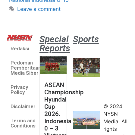
Leave a comment
Special
Sports
Reports
Redaksi
Aston
Villa 3 -1
Pedoman
Indonesia
Pemberitaan
All Stars
Media Siber
August 2,
ASEAN
2026
Privacy
Championship
Jateng
Policy
Hyundai
juara
Cup
© 2024
Disclaimer
umum
2026.
NYSN
Kejurnas
Indonesia
Terms and
Media. All
Panahan
Conditions
0 – 3
rights
Junior di