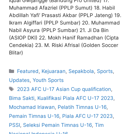
Iqbal Gwijangge (Bandung Pro United) 17.
Muhammad Afazriel (PPLP Sumut) 18. Habil
Abdillah Yafi’ Prasasti Akbar (PPLP Jateng) 19.
Ikram Algiffari (PPLP Sumbar) 20. Muhammad
Nabil Asyura (PPLP Sumbar) 21. Ji Da Bin
(ASIOP DKI) 22. Mokh Hanif Ramadhan (Cipta
Cendekia) 23. M. Riski Afrisal (Golden Soccer
Blitar)
Featured
,
Kejuaraan
,
Sepakbola
,
Sports
,
Updates
,
Youth Sports
2023 AFC U-17 Asian Cup qualification
,
Bima Sakti
,
Kualifikasi Piala AFC U-17 2023
,
Mochamad Iriawan
,
Pelatih Timnas U-16
,
Pemain Timnas U-16
,
Piala AFC U-17 2023
,
PSSI
,
Seleksi Pemain Timnas U-16
,
Tim
Nasional Indonesia U-16