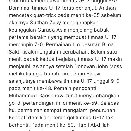
skor untuk membawa timnas U-17 unggul 5-0.
Dominasi timnas U-17 terus berlanjut. Arkhan
mencetak quat-trick pada menit ke-35 sebelum
akhirnya Sulthan Zaky menggenapkan
keunggulan Garuda Asia menjelang babak
pertama berakhir yang membuat timnas U-17
memimpin 7-0. Permainan tim besutan Bima
Sakti tidak mengalami perubahan. Belum satu
menit babak kedua berjalan, timnas U-17 makin
menjauhi lawannya setelah Donovan John Moss
melakukan gol bunuh diri. Jehan Falevi
selanjutnya membawa timnas U-17 unggul 9-0
pada menit ke-48. Pemain pengganti
Muhammad Gaoshirowi turut menyumbangkan
gol di pertandingan ini di menit ke-59. Selepas
itu, permainan sempat mengalami penurunan.
Kendati demikian, keran gol timnas U-17 tak
berhenti. Pada menit ke-80, Habil Abdillah