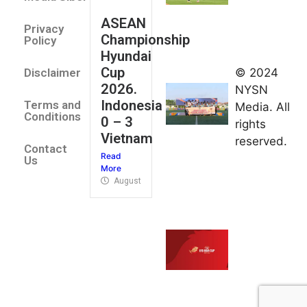
August 2,
ASEAN
2026
Privacy
Championship
Jateng
Policy
Hyundai
juara
Cup
© 2024
Disclaimer
umum
2026.
NYSN
Kejurnas
Indonesia
Terms and
Media. All
Panahan
Conditions
0 – 3
rights
Junior di
Vietnam
reserved.
Kudus
Contact
Read
August 1,
Us
More
2026
August 4, 2026
FIBA U18
Asia Cup
2026
tetapkan
jadwal da
pembagia
grup
August 1,