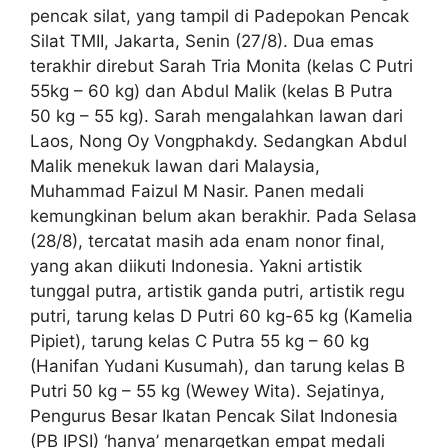
pencak silat, yang tampil di Padepokan Pencak
Silat TMII, Jakarta, Senin (27/8). Dua emas
terakhir direbut Sarah Tria Monita (kelas C Putri
55kg – 60 kg) dan Abdul Malik (kelas B Putra
50 kg – 55 kg). Sarah mengalahkan lawan dari
Laos, Nong Oy Vongphakdy. Sedangkan Abdul
Malik menekuk lawan dari Malaysia,
Muhammad Faizul M Nasir. Panen medali
kemungkinan belum akan berakhir. Pada Selasa
(28/8), tercatat masih ada enam nonor final,
yang akan diikuti Indonesia. Yakni artistik
tunggal putra, artistik ganda putri, artistik regu
putri, tarung kelas D Putri 60 kg-65 kg (Kamelia
Pipiet), tarung kelas C Putra 55 kg – 60 kg
(Hanifan Yudani Kusumah), dan tarung kelas B
Putri 50 kg – 55 kg (Wewey Wita). Sejatinya,
Pengurus Besar Ikatan Pencak Silat Indonesia
(PB IPSI) ‘hanya’ menargetkan empat medali