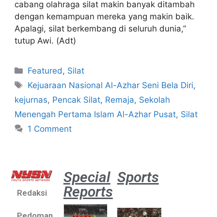
cabang olahraga silat makin banyak ditambah
dengan kemampuan mereka yang makin baik.
Apalagi, silat berkembang di seluruh dunia,”
tutup Awi. (Adt)
Featured
,
Silat
Kejuaraan Nasional Al-Azhar Seni Bela Diri
,
kejurnas
,
Pencak Silat
,
Remaja
,
Sekolah
Menengah Pertama Islam Al-Azhar Pusat
,
Silat
1 Comment
Special
Sports
Reports
Redaksi
Aston
Villa 3 -1
Pedoman