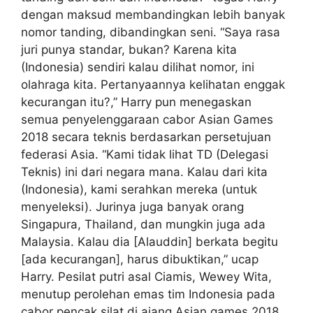
dengan maksud membandingkan lebih banyak
nomor tanding, dibandingkan seni. “Saya rasa
juri punya standar, bukan? Karena kita
(Indonesia) sendiri kalau dilihat nomor, ini
olahraga kita. Pertanyaannya kelihatan enggak
kecurangan itu?,” Harry pun menegaskan
semua penyelenggaraan cabor Asian Games
2018 secara teknis berdasarkan persetujuan
federasi Asia. “Kami tidak lihat TD (Delegasi
Teknis) ini dari negara mana. Kalau dari kita
(Indonesia), kami serahkan mereka (untuk
menyeleksi). Jurinya juga banyak orang
Singapura, Thailand, dan mungkin juga ada
Malaysia. Kalau dia [Alauddin] berkata begitu
[ada kecurangan], harus dibuktikan,” ucap
Harry. Pesilat putri asal Ciamis, Wewey Wita,
menutup perolehan emas tim Indonesia pada
cabor pencak silat di ajang Asian games 2018.