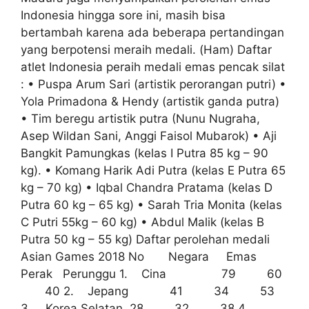
Indonesia hingga sore ini, masih bisa
bertambah karena ada beberapa pertandingan
yang berpotensi meraih medali. (Ham) Daftar
atlet Indonesia peraih medali emas pencak silat
: • Puspa Arum Sari (artistik perorangan putri) •
Yola Primadona & Hendy (artistik ganda putra)
• Tim beregu artistik putra (Nunu Nugraha,
Asep Wildan Sani, Anggi Faisol Mubarok) • Aji
Bangkit Pamungkas (kelas I Putra 85 kg – 90
kg). • Komang Harik Adi Putra (kelas E Putra 65
kg – 70 kg) • Iqbal Chandra Pratama (kelas D
Putra 60 kg – 65 kg) • Sarah Tria Monita (kelas
C Putri 55kg – 60 kg) • Abdul Malik (kelas B
Putra 50 kg – 55 kg) Daftar perolehan medali
Asian Games 2018 No Negara Emas
Perak Perunggu 1. Cina 79 60
40 2. Jepang 41 34 53
3. Korea Selatan 28 32 38 4.