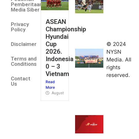
Indonesia
Pemberitaan
All Stars
Media Siber
August 2,
ASEAN
2026
Privacy
Championship
Jateng
Policy
Hyundai
juara
Cup
© 2024
Disclaimer
umum
2026.
NYSN
Kejurnas
Indonesia
Terms and
Media. All
Panahan
Conditions
0 – 3
rights
Junior di
Vietnam
reserved.
Kudus
Contact
Read
August 1,
Us
More
2026
August 4, 2026
FIBA U18
Asia Cup
2026
tetapkan
jadwal da
pembagia