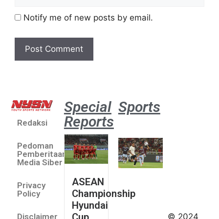
Notify me of new posts by email.
Special
Sports
Reports
Redaksi
Aston
Villa 3 -1
Pedoman
Indonesia
Pemberitaan
All Stars
Media Siber
August 2,
ASEAN
2026
Privacy
Championship
Jateng
Policy
Hyundai
juara
Cup
© 2024
Disclaimer
umum