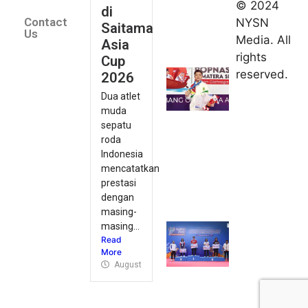
© 2024
di
Indonesia
Contact
NYSN
Saitama
kirim tiga
Us
Media. All
Asia
lifter
rights
Cup
muda ke
reserved.
2026
Kejuaraan
Dua atlet
Asia
muda
Junior
sepatu
2026
roda
August 9,
Indonesia
2026
mencatatkan
Hydroplus
prestasi
Sirnas A
dengan
Jakarta
masing-
masing...
2026: PB
Read
Djarum
More
Masih
August 9, 2026
Perkasa
August 9,