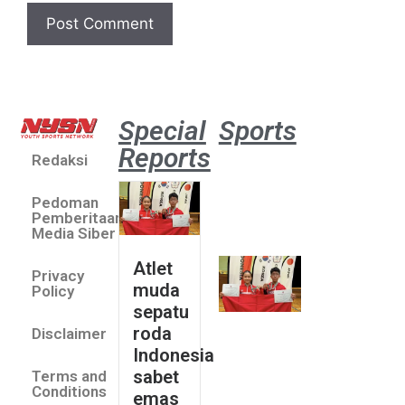
Special
Sports
Reports
Redaksi
Atlet
muda
Pedoman
sepatu
Pemberitaan
roda
Media Siber
Indonesia
Atlet
Privacy
sabet
muda
Policy
emas di
sepatu
Saitama
roda
Disclaimer
Asia Cup
Indonesia
2026
sabet
Terms and
August 9,
Conditions
emas
2026