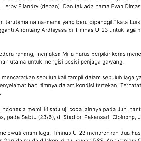
n Lerby Eliandry (depan). Dan tak ada nama Evan Dimas
 terutama nama-nama yang baru dipanggil,” kata Luis Mi
gganti Andritany Ardhiyasa di Timnas U-23 untuk laga
cedera rahang, memaksa Milla harus berpikir keras men
lihan utama untuk mengisi posisi penjaga gawang.
ni mencatatkan sepuluh kali tampil dalam sepuluh laga 
nyelamat bagi timnya dalam kondisi tertekan. Tercata
.
ndonesia memiliki satu uji coba lainnya pada Juni nanti
, pada Sabtu (23/6), di Stadion Pakansari, Cibinong, 
lewati enam laga. Timnas U-23 menorehkan dua hasil
ir Garuda muda dilakoni di turnamen PSSI Anniversary 