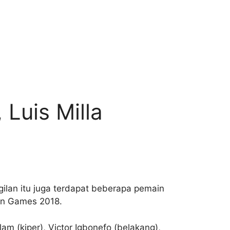
Luis Milla
lan itu juga terdapat beberapa pemain
ian Games 2018.
am (kiper), Victor Igbonefo (belakang),