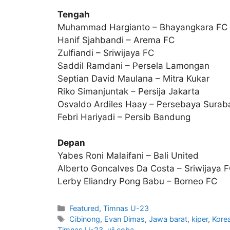
Tengah
Muhammad Hargianto – Bhayangkara FC
Hanif Sjahbandi – Arema FC
Zulfiandi – Sriwijaya FC
Saddil Ramdani – Persela Lamongan
Septian David Maulana – Mitra Kukar
Riko Simanjuntak – Persija Jakarta
Osvaldo Ardiles Haay – Persebaya Surab
Febri Hariyadi – Persib Bandung
Depan
Yabes Roni Malaifani – Bali United
Alberto Goncalves Da Costa – Sriwijaya 
Lerby Eliandry Pong Babu – Borneo FC
Featured
,
Timnas U-23
Cibinong
,
Evan Dimas
,
Jawa barat
,
kiper
,
Kore
Timnas U-23
,
uji coba