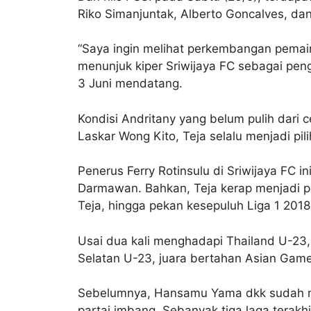
Riko Simanjuntak, Alberto Goncalves, da
“Saya ingin melihat perkembangan pemain,
menunjuk kiper Sriwijaya FC sebagai pen
3 Juni mendatang.
Kondisi Andritany yang belum pulih dari 
Laskar Wong Kito, Teja selalu menjadi pi
Penerus Ferry Rotinsulu di Sriwijaya FC i
Darmawan. Bahkan, Teja kerap menjadi pe
Teja, hingga pekan kesepuluh Liga 1 2018
Usai dua kali menghadapi Thailand U-23, I
Selatan U-23, juara bertahan Asian Games
Sebelumnya, Hansamu Yama dkk sudah me
partai imbang. Sebanyak tiga laga terakh