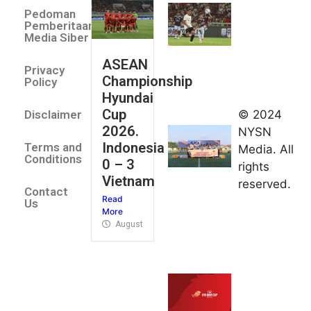
Villa 3 -1
Pedoman
Indonesia
Pemberitaan
All Stars
Media Siber
August 2,
ASEAN
2026
Privacy
Championship
Jateng
Policy
Hyundai
juara
Cup
© 2024
Disclaimer
umum
2026.
NYSN
Kejurnas
Indonesia
Terms and
Media. All
Panahan
Conditions
0 – 3
rights
Junior di
Vietnam
reserved.
Kudus
Contact
Read
August 1,
Us
More
2026
August 4, 2026
FIBA U18
Asia Cup
2026
tetapkan
jadwal da