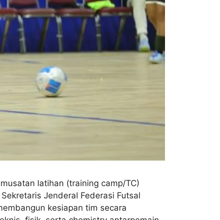
musatan latihan (training camp/TC)
ekretaris Jenderal Federasi Futsal
k membangun kesiapan tim secara
nis, fisik, serta chemistry antarpemain