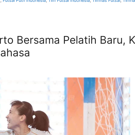
a
,
Futsal Putri Indonesia
,
Tim Futsal Indonesia
,
Timnas Futsal
,
Timnas
to Bersama Pelatih Baru, K
Bahasa