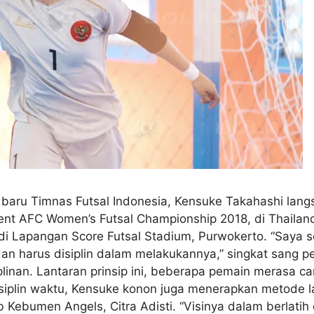
ih baru Timnas Futsal Indonesia, Kensuke Takahashi lan
event AFC Women’s Futsal Championship 2018, di Thaila
 di Lapangan Score Futsal Stadium, Purwokerto. “Saya 
an harus disiplin dalam melakukannya,” singkat sang pe
linan. Lantaran prinsip ini, beberapa pemain merasa ca
isiplin waktu, Kensuke konon juga menerapkan metode lat
 Kebumen Angels, Citra Adisti. “Visinya dalam berlatih