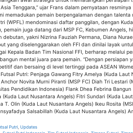
Asia Tenggara,” ujar Frans dalam pernyataan resminya y
i ini memadukan pemain berpengalaman dengan talenta 
 Putri (WPFL) mendominasi daftar panggilan, dengan Kud
, pemain juga datang dari MSP FC, Kebumen Angels, hin
n debutan, yakni Nizrina Fauziah Permana, Diana Nuraen
ut yang diselenggarakan oleh FFI dan dinilai layak unt
ai Kepala Badan Tim Nasional FFI, berharap melalui pem
mbangun mental juara para pemain. “Dengan persiapan 
etitif dan bersaing di level tertinggi pada ASEAN Wome
Futsal Putri: Penjaga Gawang Fitry Amelya (Kuda Laut N
 Anchor Novita Murni Piranti (MSP FC) Diah Tri Lestari
itas Pendidikan Indonesia) Flank Dhea Febrina Bangun 
 (Kuda Laut Nusantara Angels) Fitri Sundari (Kuda Lau
a T. Olin (Kuda Laut Nusantara Angels) Ikeu Rosita (M
Insyafadya Salsabillah (Kuda Laut Nusantara Angels) Arl
sal Putri
,
Updates