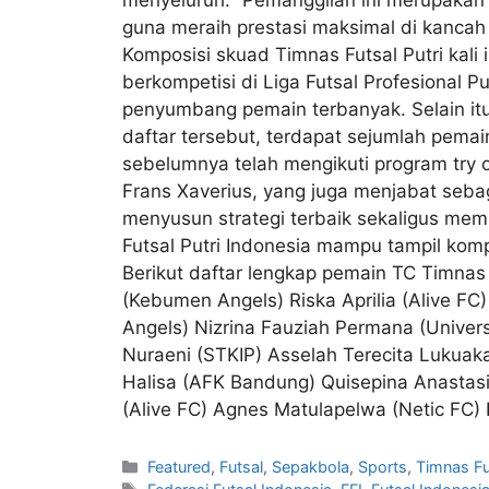
guna meraih prestasi maksimal di kancah 
Komposisi skuad Timnas Futsal Putri kal
berkompetisi di Liga Futsal Profesional
penyumbang pemain terbanyak. Selain itu
daftar tersebut, terdapat sejumlah pemai
sebelumnya telah mengikuti program try o
Frans Xaverius, yang juga menjabat sebag
menyusun strategi terbaik sekaligus me
Futsal Putri Indonesia mampu tampil komp
Berikut daftar lengkap pemain TC Timnas 
(Kebumen Angels) Riska Aprilia (Alive FC)
Angels) Nizrina Fauziah Permana (Univers
Nuraeni (STKIP) Asselah Terecita Lukuaka
Halisa (AFK Bandung) Quisepina Anastasi
(Alive FC) Agnes Matulapelwa (Netic FC) 
Featured
,
Futsal
,
Sepakbola
,
Sports
,
Timnas Fut