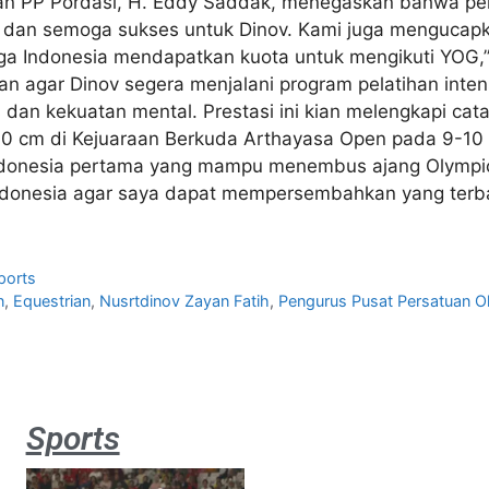
an PP Pordasi, H. Eddy Saddak, menegaskan bahwa penc
at dan semoga sukses untuk Dinov. Kami juga mengucapka
gga Indonesia mendapatkan kuota untuk mengikuti YOG,
an agar Dinov segera menjalani program pelatihan intens
an kekuatan mental. Prestasi ini kian melengkapi ca
0 cm di Kejuaraan Berkuda Arthayasa Open pada 9-10 M
r Indonesia pertama yang mampu menembus ajang Olympic
ndonesia agar saya dapat mempersembahkan yang terba
ports
n
,
Equestrian
,
Nusrtdinov Zayan Fatih
,
Pengurus Pusat Persatuan O
Sports
Aston