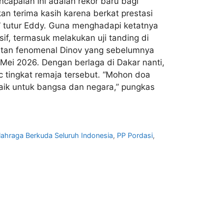
apaian ini adalah rekor baru bagi
n terima kasih karena berkat prestasi
” tutur Eddy. Guna menghadapi ketatnya
if, termasuk melakukan uji tanding di
tatan fenomenal Dinov yang sebelumnya
ei 2026. Dengan berlaga di Dakar nanti,
 tingkat remaja tersebut. “Mohon doa
ik untuk bangsa dan negara,” pungkas
lahraga Berkuda Seluruh Indonesia
,
PP Pordasi
,