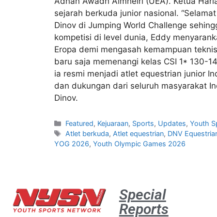
Adnan Awadh Almheiri (UEA). Ketua Hari
sejarah berkuda junior nasional. “Selam
Dinov di Jumping World Challenge sehin
kompetisi di level dunia, Eddy menyarank
Eropa demi mengasah kemampuan teknis d
baru saja memenangi kelas CSI 1* 130-14
ia resmi menjadi atlet equestrian junio
dan dukungan dari seluruh masyarakat I
Dinov.
Featured
,
Kejuaraan
,
Sports
,
Updates
,
Youth S
Atlet berkuda
,
Atlet equestrian
,
DNV Equestria
YOG 2026
,
Youth Olympic Games 2026
Special
Reports