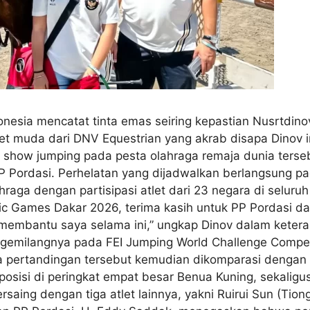
nesia mencatat tinta emas seiring kepastian Nusrtdino
et muda dari DNV Equestrian yang akrab disapa Dinov in
show jumping pada pesta olahraga remaja dunia terseb
 Pordasi. Perhelatan yang dijadwalkan berlangsung p
aga dengan partisipasi atlet dari 23 negara di seluruh
ic Games Dakar 2026, terima kasih untuk PP Pordasi d
membantu saya selama ini,” ungkap Dinov dalam keter
a gemilangnya pada FEI Jumping World Challenge Competi
 pertandingan tersebut kemudian dikomparasi dengan ha
osisi di peringkat empat besar Benua Kuning, sekaligus
saing dengan tiga atlet lainnya, yakni Ruirui Sun (Tiong