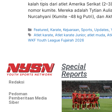
kalah tipis dari atlet Amerika Serikat (2
nomor kumite. Mereka adalah Tytian Aulia 
Nurcahyani (Kumite -48 kg Putri), dan Ak
Featured
,
Karate
,
Kejuaraan
,
Sports
,
Updates
,
Atlet karate
,
Atlet karate Junior
,
atlet muda
,
At
WKF Youth League Fujairah 2026
Special
Reports
Redaksi
Pedoman
Pemberitaan Media
Siber