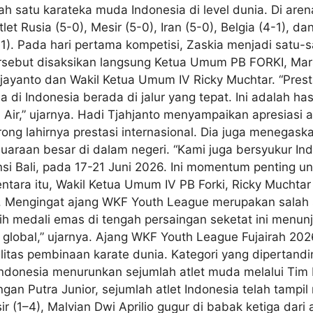
h satu karateka muda Indonesia di level dunia. Di are
Rusia (5-0), Mesir (5-0), Iran (5-0), Belgia (4-1), dan 
1). Pada hari pertama kompetisi, Zaskia menjadi satu-s
ebut disaksikan langsung Ketua Umum PB FORKI, Marse
jayanto dan Wakil Ketua Umum IV Ricky Muchtar. “Pres
 Indonesia berada di jalur yang tepat. Ini adalah hasil 
ah Air,” ujarnya. Hadi Tjahjanto menyampaikan apresia
ong lahirnya prestasi internasional. Dia juga menegas
juaraan besar di dalam negeri. “Kami juga bersyukur I
nsi Bali, pada 17-21 Juni 2026. Ini momentum penting u
tara itu, Wakil Ketua Umum IV PB Forki, Ricky Muchtar 
l. Mengingat ajang WKF Youth League merupakan salah 
raih medali emas di tengah persaingan seketat ini men
global,” ujarnya. Ajang WKF Youth League Fujairah 2026 
litas pembinaan karate dunia. Kategori yang dipertandi
 Indonesia menurunkan sejumlah atlet muda melalui Tim 
n Putra Junior, sejumlah atlet Indonesia telah tampil
r (1–4), Malvian Dwi Aprilio gugur di babak ketiga dari 