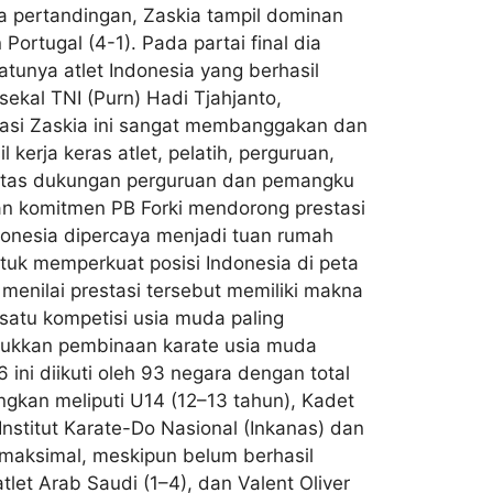
na pertandingan, Zaskia tampil dominan
Portugal (4-1). Pada partai final dia
atunya atlet Indonesia yang berhasil
kal TNI (Purn) Hadi Tjahjanto,
tasi Zaskia ini sangat membanggakan dan
kerja keras atlet, pelatih, perguruan,
si atas dukungan perguruan dan pemangku
kan komitmen PB Forki mendorong prestasi
ndonesia dipercaya menjadi tuan rumah
ntuk memperkuat posisi Indonesia di peta
menilai prestasi tersebut memiliki makna
satu kompetisi usia muda paling
unjukkan pembinaan karate usia muda
ini diikuti oleh 93 negara dengan total
ngkan meliputi U14 (12–13 tahun), Kadet
Institut Karate-Do Nasional (Inkanas) dan
 maksimal, meskipun belum berhasil
atlet Arab Saudi (1–4), dan Valent Oliver