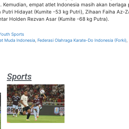
–3). Kemudian, empat atlet Indonesia masih akan berlaga 
Putri Hidayat (Kumite -53 kg Putri), Zihaan Faiha Az-Za
htar Holden Rezvan Asar (Kumite -68 kg Putra).
Youth Sports
let Muda Indonesia
,
Federasi Olahraga Karate-Do Indonesia (Forki)
,
Sports
Aston
Villa 3 -1
Indonesia
All Stars
August 2,
2026
Jateng