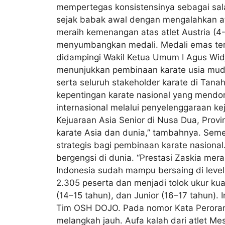
mempertegas konsistensinya sebagai sala
sejak babak awal dengan mengalahkan atlet 
meraih kemenangan atas atlet Austria (4-
menyumbangkan medali. Medali emas ters
didampingi Wakil Ketua Umum I Agus Wid
menunjukkan pembinaan karate usia muda di
serta seluruh stakeholder karate di Tan
kepentingan karate nasional yang mendor
internasional melalui penyelenggaraan ke
Kejuaraan Asia Senior di Nusa Dua, Provi
karate Asia dan dunia,” tambahnya. Semen
strategis bagi pembinaan karate nasiona
bergengsi di dunia. “Prestasi Zaskia me
Indonesia sudah mampu bersaing di level 
2.305 peserta dan menjadi tolok ukur kua
(14–15 tahun), dan Junior (16–17 tahun).
Tim OSH DOJO. Pada nomor Kata Peroranga
melangkah jauh. Aufa kalah dari atlet Mesi