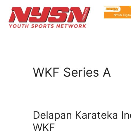
WKF Series A
Delapan Karateka In
WKF