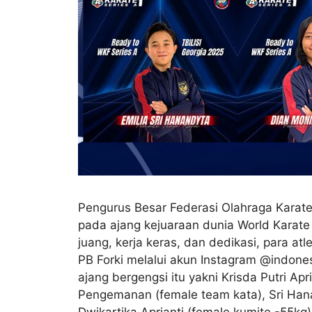
Pengurus Besar Federasi Olahraga Karate
pada ajang kejuaraan dunia World Karate 
juang, kerja keras, dan dedikasi, para 
PB Forki melalui akun Instagram @indones
ajang bergengsi itu yakni Krisda Putri Ap
Pengemanan (female team kata), Sri Hana
Dwikartika Aprianti (female kumite -55kg