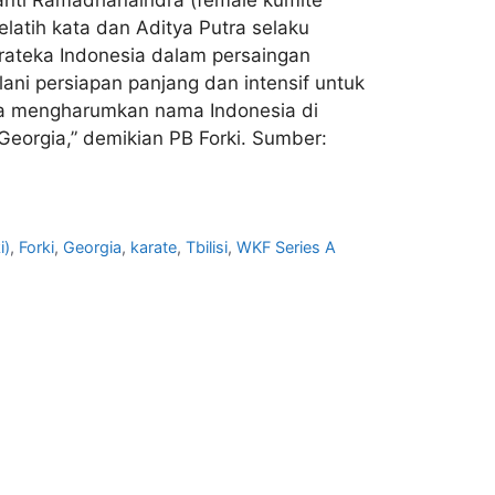
latih kata dan Aditya Putra selaku
arateka Indonesia dalam persaingan
lani persiapan panjang dan intensif untuk
sa mengharumkan nama Indonesia di
 Georgia,” demikian PB Forki. Sumber:
i)
,
Forki
,
Georgia
,
karate
,
Tbilisi
,
WKF Series A