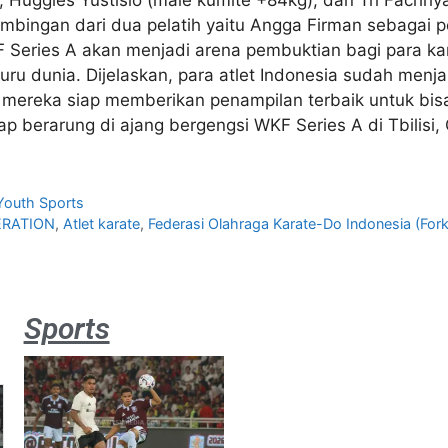
imbingan dari dua pelatih yaitu Angga Firman sebagai pe
KF Series A akan menjadi arena pembuktian bagi para k
uru dunia. Dijelaskan, para atlet Indonesia sudah menja
 mereka siap memberikan penampilan terbaik untuk bi
p berarung di ajang bergengsi WKF Series A di Tbilisi,
Youth Sports
ERATION
,
Atlet karate
,
Federasi Olahraga Karate-Do Indonesia (Fork
Sports
Aston
Villa 3 -1
Indonesia
All Stars