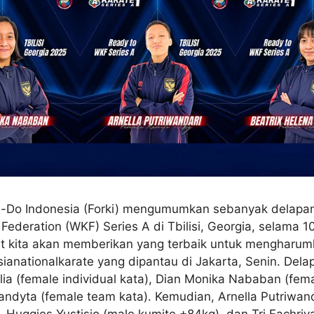
-Do Indonesia (Forki) mengumumkan sebanyak delapan a
Federation (WKF) Series A di Tbilisi, Georgia, selama 
atlet kita akan memberikan yang terbaik untuk menghar
ianationalkarate yang dipantau di Jakarta, Senin. Dela
rilia (female individual kata), Dian Monika Nababan (fem
ndyta (female team kata). Kemudian, Arnella Putriwand
), Huggies Yustisio (male kumite +84kg), dan Tri Fachr