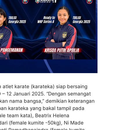
tlet karate (karateka) siap bersaing
10 – 12 Januari 2025. “Dengan semangat
umkan nama bangsa,” demikian keterangan
pan karateka yang bakal tampil pada
ale team kata), Beatrix Helena
ari (female kumite -50kg), Ni Made
iyanti Ramadhanaindra (female kumite