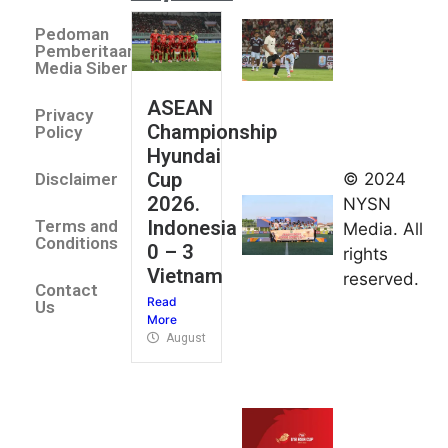
Villa 3 -1
Pedoman
Indonesia
Pemberitaan
All Stars
Media Siber
August 2,
ASEAN
2026
Privacy
Championship
Jateng
Policy
Hyundai
juara
Cup
© 2024
Disclaimer
umum
2026.
NYSN
Kejurnas
Indonesia
Terms and
Media. All
Panahan
Conditions
0 – 3
rights
Junior di
Vietnam
reserved.
Kudus
Contact
Read
August 1,
Us
More
2026
August 4, 2026
FIBA U18
Asia Cup
2026
tetapkan
jadwal da