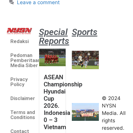
Leave a comment
Special
Sports
Reports
Redaksi
Aston
Villa 3 -1
Pedoman
Indonesia
Pemberitaan
All Stars
Media Siber
August 2,
ASEAN
2026
Privacy
Championship
Jateng
Policy
Hyundai
juara
Cup
© 2024
Disclaimer
umum
2026.
NYSN
Kejurnas
Indonesia
Terms and
Media. All
Panahan
Conditions
0 – 3
rights
Junior di
Vietnam
reserved.
Kudus
Contact