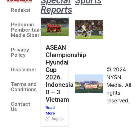
Special
Sports
Reports
Redaksi
Aston
Villa 3 -1
Pedoman
Indonesia
Pemberitaan
All Stars
Media Siber
August 2,
ASEAN
2026
Privacy
Championship
Jateng
Policy
Hyundai
juara
Cup
© 2024
Disclaimer
umum
2026.
NYSN
Kejurnas
Indonesia
Terms and
Media. All
Panahan
Conditions
0 – 3
rights
Junior di
Vietnam
reserved.
Kudus
Contact
Read
August 1,
Us
More
2026
August 4, 2026
FIBA U18
Asia Cup
2026