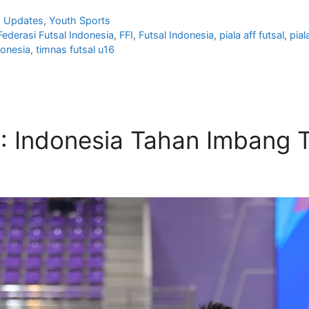
,
Updates
,
Youth Sports
Federasi Futsal Indonesia
,
FFI
,
Futsal Indonesia
,
piala aff futsal
,
pial
donesia
,
timnas futsal u16
6: Indonesia Tahan Imbang 