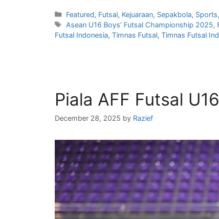
Featured
,
Futsal
,
Kejuaraan
,
Sepakbola
,
Sports
Asean U16 Boys’ Futsal Championship 2025
,
Futsal Indonesia
,
Timnas Futsal
,
Timnas Futsal In
Piala AFF Futsal U1
December 28, 2025
by
Razief