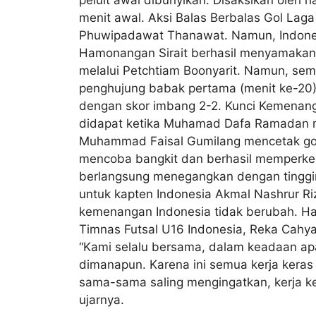
menit awal. Aksi Balas Berbalas Gol ​Lag
Phuwipadawat Thanawat. Namun, Indonesi
Hamonangan Sirait berhasil menyamakan ke
melalui Petchtiam Boonyarit. Namun, sem
penghujung babak pertama (menit ke-20
dengan skor imbang 2-2. Kunci Kemenang
didapat ketika Muhamad Dafa Ramadan me
Muhammad Faisal Gumilang mencetak gol k
mencoba bangkit dan berhasil memperkeci
berlangsung menegangkan dengan tinggin
untuk kapten Indonesia Akmal Nashrur Riz
kemenangan Indonesia tidak berubah. Has
Timnas Futsal U16 Indonesia, Reka Cahy
“Kami selalu bersama, dalam keadaan apap
dimanapun. Karena ini semua kerja keras
sama-sama saling mengingatkan, kerja ke
ujarnya.