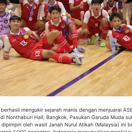
a berhasil mengukir sejarah manis dengan menjuarai A
it di Nonthaburi Hall, Bangkok, Pasukan Garuda Muda 
 dipimpin oleh wasit Janah Nurul Atikah (Malaysia) ini b
hampir 1.000 penonton, Indonesia menunjukkan mental ju