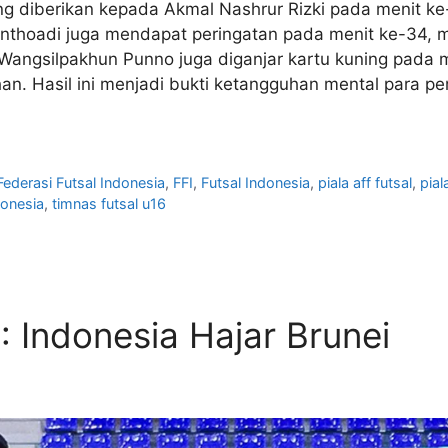
ing diberikan kepada Akmal Nashrur Rizki pada menit k
nthoadi juga mendapat peringatan pada menit ke-34, me
 Wangsilpakhun Punno juga diganjar kartu kuning pada me
han. Hasil ini menjadi bukti ketangguhan mental para
Federasi Futsal Indonesia
,
FFI
,
Futsal Indonesia
,
piala aff futsal
,
pial
donesia
,
timnas futsal u16
: Indonesia Hajar Brunei