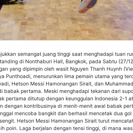
njukkan semangat juang tinggi saat menghadapi tuan r
tanding di Nonthaburi Hall, Bangkok, pada Sabtu (27/
ngan yang dipimpin oleh wasit Nguyen Thanh Huynh (Viet
hya Punthoadi, menurunkan lima pemain utama yang terd
ayadi, Hetson Messi Hamonangan Sirait, dan Muhammad 
 di babak pertama. Meski menghadapi tekanan dari sup
bak pertama ditutup dengan keunggulan Indonesia 2-1 a
dengan kontribusinya di menit-menit awal babak pert
inggal mencoba bangkit dan berhasil mencetak dua gol 
sengit. Hetson Messi Hamonangan Sirait turut mencata
h poin. ​Laga berjalan dengan tensi tinggi, di mana wa