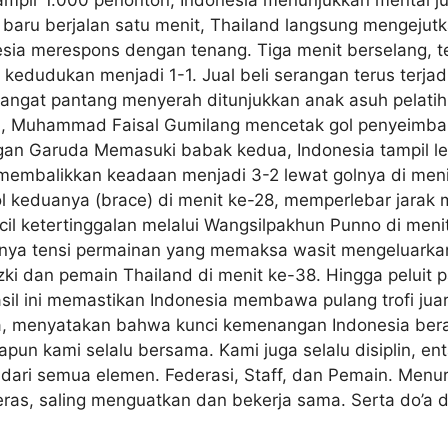
a baru berjalan satu menit, Thailand langsung mengejut
a merespons dengan tenang. Tiga menit berselang, te
dudukan menjadi 1-1. ​Jual beli serangan terus terjadi
angat pantang menyerah ditunjukkan anak asuh pelatih
), Muhammad Faisal Gumilang mencetak gol penyeimban
an Garuda ​Memasuki babak kedua, Indonesia tampil 
mbalikkan keadaan menjadi 3-2 lewat golnya di menit
eduanya (brace) di menit ke-28, memperlebar jarak men
l ketertinggalan melalui Wangsilpakhun Punno di meni
ya tensi permainan yang memaksa wasit mengeluarkan 
ki dan pemain Thailand di menit ke-38. ​Hingga peluit 
il ini memastikan Indonesia membawa pulang trofi juar
a, menyatakan bahwa kunci kemenangan Indonesia beras
un kami selalu bersama. Kami juga selalu disiplin, en
 dari semua elemen. Federasi, Staff, dan Pemain. Menur
ras, saling menguatkan dan bekerja sama. Serta do’a d