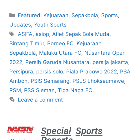
Featured
,
Kejuaraan
,
Sepakbola
,
Sports
,
Updates
,
Youth Sports
ASIFA
,
asiop
,
Atlet Sepak Bola Muda
,
Bintang Timur
,
Borneo FC
,
Kejuaraan
Sepakbola
,
Maluku Utara FC
,
Nusantara Open
2022
,
Persib Garuda Nusantara
,
persija jakarta
,
Persipura
,
persis solo
,
Piala Prabowo 2022
,
PSA
Ambon
,
PSIS Semarang
,
PSLS Lhokseumawe
,
PSM
,
PSS Sleman
,
Tiga Naga FC
Leave a comment
Special
Sports