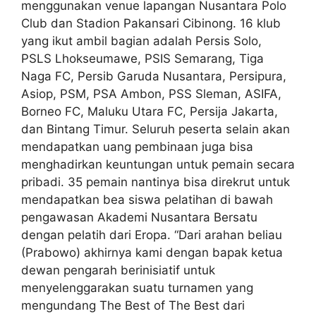
menggunakan venue lapangan Nusantara Polo
Club dan Stadion Pakansari Cibinong. 16 klub
yang ikut ambil bagian adalah Persis Solo,
PSLS Lhokseumawe, PSIS Semarang, Tiga
Naga FC, Persib Garuda Nusantara, Persipura,
Asiop, PSM, PSA Ambon, PSS Sleman, ASIFA,
Borneo FC, Maluku Utara FC, Persija Jakarta,
dan Bintang Timur. Seluruh peserta selain akan
mendapatkan uang pembinaan juga bisa
menghadirkan keuntungan untuk pemain secara
pribadi. 35 pemain nantinya bisa direkrut untuk
mendapatkan bea siswa pelatihan di bawah
pengawasan Akademi Nusantara Bersatu
dengan pelatih dari Eropa. “Dari arahan beliau
(Prabowo) akhirnya kami dengan bapak ketua
dewan pengarah berinisiatif untuk
menyelenggarakan suatu turnamen yang
mengundang The Best of The Best dari