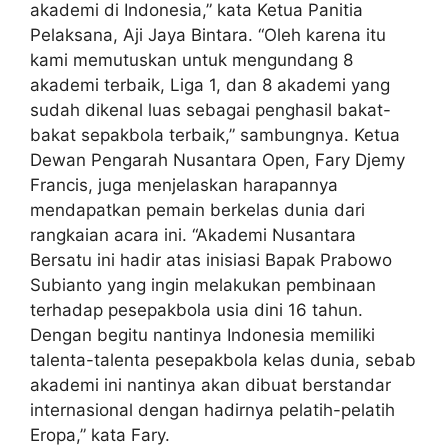
akademi di Indonesia,” kata Ketua Panitia
Pelaksana, Aji Jaya Bintara. “Oleh karena itu
kami memutuskan untuk mengundang 8
akademi terbaik, Liga 1, dan 8 akademi yang
sudah dikenal luas sebagai penghasil bakat-
bakat sepakbola terbaik,” sambungnya. Ketua
Dewan Pengarah Nusantara Open, Fary Djemy
Francis, juga menjelaskan harapannya
mendapatkan pemain berkelas dunia dari
rangkaian acara ini. “Akademi Nusantara
Bersatu ini hadir atas inisiasi Bapak Prabowo
Subianto yang ingin melakukan pembinaan
terhadap pesepakbola usia dini 16 tahun.
Dengan begitu nantinya Indonesia memiliki
talenta-talenta pesepakbola kelas dunia, sebab
akademi ini nantinya akan dibuat berstandar
internasional dengan hadirnya pelatih-pelatih
Eropa,” kata Fary.