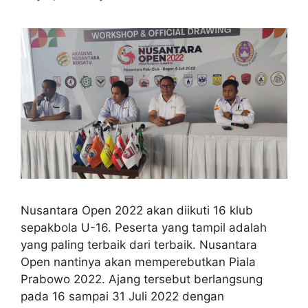
Nusantara Open 2022 akan diikuti 16 klub
sepakbola U-16. Peserta yang tampil adalah
yang paling terbaik dari terbaik. Nusantara
Open nantinya akan memperebutkan Piala
Prabowo 2022. Ajang tersebut berlangsung
pada 16 sampai 31 Juli 2022 dengan