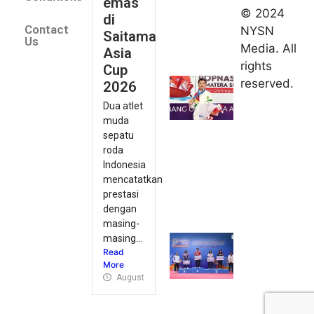
emas
2026
© 2024
di
Indonesia
Contact
NYSN
Saitama
kirim tiga
Us
Media. All
Asia
lifter
rights
Cup
muda ke
reserved.
2026
Kejuaraan
Dua atlet
Asia
muda
Junior
sepatu
2026
roda
August 9,
Indonesia
2026
mencatatkan
Hydroplus
prestasi
Sirnas A
dengan
Jakarta
masing-
masing...
2026: PB
Read
Djarum
More
Masih
August 9, 2026
Perkasa
August 9,