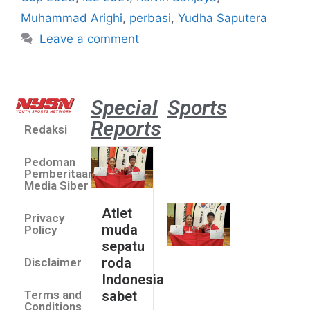
Muhammad Arighi
,
perbasi
,
Yudha Saputera
Leave a comment
Special
Sports
Reports
Redaksi
Atlet
muda
Pedoman
sepatu
Pemberitaan
roda
Media Siber
Indonesia
Atlet
Privacy
sabet
muda
Policy
emas di
sepatu
Saitama
roda
Disclaimer
Asia Cup
Indonesia
2026
sabet
Terms and
August 9,
Conditions