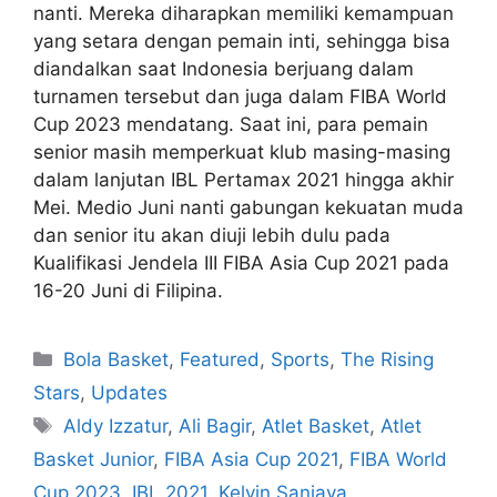
nanti. Mereka diharapkan memiliki kemampuan
yang setara dengan pemain inti, sehingga bisa
diandalkan saat Indonesia berjuang dalam
turnamen tersebut dan juga dalam FIBA World
Cup 2023 mendatang. Saat ini, para pemain
senior masih memperkuat klub masing-masing
dalam lanjutan IBL Pertamax 2021 hingga akhir
Mei. Medio Juni nanti gabungan kekuatan muda
dan senior itu akan diuji lebih dulu pada
Kualifikasi Jendela III FIBA Asia Cup 2021 pada
16-20 Juni di Filipina.
Bola Basket
,
Featured
,
Sports
,
The Rising
Stars
,
Updates
Aldy Izzatur
,
Ali Bagir
,
Atlet Basket
,
Atlet
Basket Junior
,
FIBA Asia Cup 2021
,
FIBA World
Cup 2023
,
IBL 2021
,
Kelvin Sanjaya
,