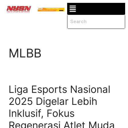
MLBB
Liga Esports Nasional
2025 Digelar Lebih
Inklusif, Fokus
Regenerasi Atlet Muda