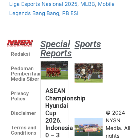
Liga Esports Nasional 2025
,
MLBB
,
Mobile
Legends Bang Bang
,
PB ESI
Special
Sports
Reports
Redaksi
Aston
Villa 3 -1
Pedoman
Indonesia
Pemberitaan
All Stars
Media Siber
August 2,
ASEAN
2026
Privacy
Championship
Jateng
Policy
Hyundai
juara
Cup
© 2024
Disclaimer
umum
2026.
NYSN
Kejurnas
Indonesia
Terms and
Media. All
Panahan
Conditions
0 – 3
rights
Junior di