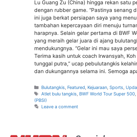
Lu Guang Zu (China) hingga rekan satu pe
dengan rubber game. “Pastinya senang da
ini juga berkat persiapan saya yang menu
tambahan kepercayaan diri menuju turnam
harapnya. Selain gelar pertama di BWF W
yang meraih gelar juara di ajang buluta
mendukungnya. “Gelar ini mau saya perse
Terima kasih untuk coach Irwansyah, Koh 
tunggal putra,” ucap pebulutangkis kelah
dan dukungannya selama ini. Semoga apa y
Bulutangkis
,
Featured
,
Kejuaraan
,
Sports
,
Upda
Atlet bulu tangkis
,
BWF World Tour Super 500
(PBSI)
Leave a comment