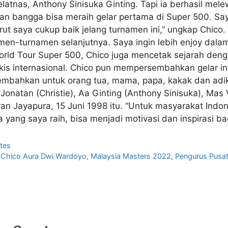
latnas, Anthony Sinisuka Ginting. Tapi ia berhasil mel
n bangga bisa meraih gelar pertama di Super 500. Saya 
rut saya cukup baik jelang turnamen ini,” ungkap Chico.
en-turnamen selanjutnya. Saya ingin lebih enjoy dalam 
orld Tour Super 500, Chico juga mencetak sejarah den
ngkis internasional. Chico pun mempersembahkan gelar i
mbahkan untuk orang tua, mama, papa, kakak dan adik.
Jonatan (Christie), Aa Ginting (Anthony Sinisuka), Mas 
iran Jayapura, 15 Juni 1998 itu. “Untuk masyarakat Indo
ang saya raih, bisa menjadi motivasi dan inspirasi ba
tes
,
Chico Aura Dwi Wardoyo
,
Malaysia Masters 2022
,
Pengurus Pusat