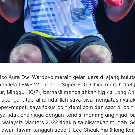
ico Aura Dwi Wardoyo meraih gelar juara di ajang bulut
n level BWF World Tour Super 500. Chico meraih titel ju
ur, Minggu (10/7), berhasil mengalahkan Ng Ka Long A
lapangan, tapi alhamdulillah saya bisa mengatasinya akh
et-mepet, saya fokus poin demi poin dan saat di poin k
nya tidak enak juga dengan kondisi menang angin jadi 
r Malaysia Masters 2022 tidak bisa dikatakan mudah. Se
lawan-lawan tangguh seperti Lee Cheuk Yiu (Hong Kon