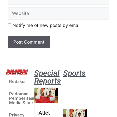
Notify me of new posts by email.
Special
Sports
Reports
Redaksi
Atlet
muda
Pedoman
sepatu
Pemberitaan
roda
Media Siber
Indonesia
Atlet
Privacy
sabet