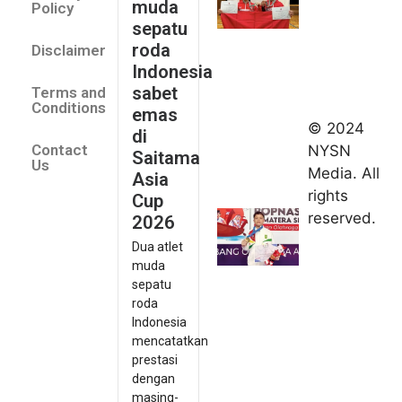
muda
Policy
emas di
sepatu
Saitama
roda
Disclaimer
Asia Cup
Indonesia
2026
sabet
Terms and
August 9,
Conditions
emas
2026
© 2024
di
Indonesia
Contact
NYSN
Saitama
kirim tiga
Us
Media. All
Asia
lifter
rights
Cup
muda ke
reserved.
2026
Kejuaraan
Dua atlet
Asia
muda
Junior
sepatu
2026
roda
August 9,
Indonesia
2026
mencatatkan
Hydroplus
prestasi
Sirnas A
dengan
Jakarta
masing-