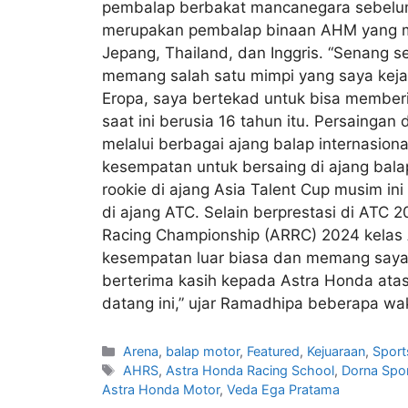
pembalap berbakat mancanegara sebelum 
merupakan pembalap binaan AHM yang men
Jepang, Thailand, dan Inggris. “Senang 
memang salah satu mimpi yang saya keja
Eropa, saya bertekad untuk bisa memberi
saat ini berusia 16 tahun itu. Persain
melalui berbagai ajang balap internasion
kesempatan untuk bersaing di ajang bala
rookie di ajang Asia Talent Cup musim in
di ajang ATC. Selain berprestasi di ATC 
Racing Championship (ARRC) 2024 kelas As
kesempatan luar biasa dan memang saya n
berterima kasih kepada Astra Honda ata
datang ini,” ujar Ramadhipa beberapa wak
Arena
,
balap motor
,
Featured
,
Kejuaraan
,
Sport
AHRS
,
Astra Honda Racing School
,
Dorna Spo
Astra Honda Motor
,
Veda Ega Pratama