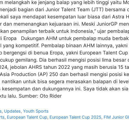
melangkah ke jenjang balap yang lebih tinggi yaitu M
jadi bagian dari Junior Talent Team (JTT) bersama de
sekali saya mendapat kesempatan luar biasa dari Astra 
r dan memenangkan kejuaraan ini. Meski JuniorGP men
kan penampilan terbaik untuk Indonesia,” ujar pembala
gan di Eropa Dukungan AHM untuk pembalap muda berbak
al yang kompetitif. Pembalap binaan AHM lainnya, yakn
p bergengsi di benua Eropa, yakni European Talent Cup
i cukup gemilang. Dia berhasil mengisi posisi lima bes
2024, jebolan AHRS tahun 2022 yang masih berusia 15 tah
ia Production (AP) 250 dan berhasil mengisi posisi ket
antikan untuk bisa segera merasakan balapan di level 
s kesempatan dan dukungannya ini. Saya tidak akan si
tu lalu. Sumber: Oto Rider
s
,
Updates
,
Youth Sports
rts
,
European Talent Cup
,
European Talent Cup 2025
,
FIM Junior G