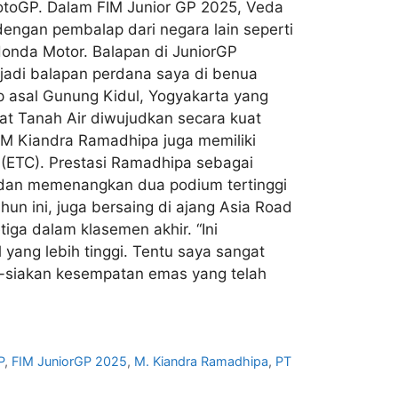
otoGP. Dalam FIM Junior GP 2025, Veda
ngan pembalap dari negara lain seperti
Honda Motor. Balapan di JuniorGP
jadi balapan perdana saya di benua
p asal Gunung Kidul, Yogyakarta yang
at Tanah Air diwujudkan secara kuat
i M Kiandra Ramadhipa juga memiliki
 (ETC). Prestasi Ramadhipa sebagai
ar dan memenangkan dua podium tertinggi
un ini, juga bersaing di ajang Asia Road
iga dalam klasemen akhir. “Ini
yang lebih tinggi. Tentu saya sangat
a-siakan kesempatan emas yang telah
P
,
FIM JuniorGP 2025
,
M. Kiandra Ramadhipa
,
PT