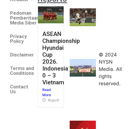
Aston
Villa 3 -1
Pedoman
Indonesia
Pemberitaan
All Stars
Media Siber
August 2,
ASEAN
2026
Privacy
Championship
Jateng
Policy
Hyundai
juara
Cup
© 2024
Disclaimer
umum
2026.
NYSN
Kejurnas
Indonesia
Terms and
Media. All
Panahan
Conditions
0 – 3
rights
Junior di
Vietnam
reserved.
Kudus
Contact
Read
August 1,
Us
More
2026
August 4, 2026
FIBA U18
Asia Cup
2026
tetapkan