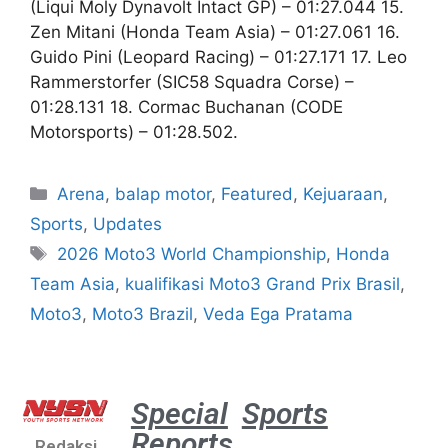
(Liqui Moly Dynavolt Intact GP) – 01:27.044 15.
Zen Mitani (Honda Team Asia) – 01:27.061 16.
Guido Pini (Leopard Racing) – 01:27.171 17. Leo
Rammerstorfer (SIC58 Squadra Corse) –
01:28.131 18. Cormac Buchanan (CODE
Motorsports) – 01:28.502.
Arena
,
balap motor
,
Featured
,
Kejuaraan
,
Sports
,
Updates
2026 Moto3 World Championship
,
Honda
Team Asia
,
kualifikasi Moto3 Grand Prix Brasil
,
Moto3
,
Moto3 Brazil
,
Veda Ega Pratama
Special
Sports
Reports
Redaksi