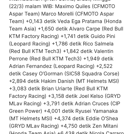
(22/3) malam WIB: Maximo Quiles (CFMOTO
Aspar Team) Marco Morelli (CFMOTO Aspar
Team) +0,143 detik Veda Ega Pratama (Honda
Team Asia) +1,650 detik Alvaro Carpe (Red Bull
KTM Factory Racing) +1,741 detik Guido Pini
(Leopard Racing) +1,786 detik Rico Salmela
(Red Bull KTM Tech3) +1,842 detik Valentin
Perrone (Red Bull KTM Tech3) +1,949 detik
Adrian Fernandez (Leopard Racing) +2,522
detik Casey O’Gorman (SIC58 Squadra Corse)
+2,894 detik Hakim Danish (MT Helmets MSI)
+3,083 detik Brian Uriarte (Red Bull KTM
Factory Racing) +3,158 detik Joel Kelso (GRYD
MLav Racing) +3,791 detik Adrian Cruces (CIP
Green Power) +4,001 detik Ryusei Yamanaka
(MT Helmets MSI) +4,374 detik Eddie O’Shea
(GRYD MLav Racing) +4,750 detik Zen Mitani
(Honda Team Asia) +6,438 detik Nicola Carraro