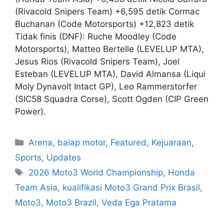
(Rivacold Snipers Team) +6,595 detik Cormac
Buchanan (Code Motorsports) +12,823 detik
Tidak finis (DNF): Ruche Moodley (Code
Motorsports), Matteo Bertelle (LEVELUP MTA),
Jesus Rios (Rivacold Snipers Team), Joel
Esteban (LEVELUP MTA), David Almansa (Liqui
Moly Dynavolt Intact GP), Leo Rammerstorfer
(SIC58 Squadra Corse), Scott Ogden (CIP Green
Power).
Arena
,
balap motor
,
Featured
,
Kejuaraan
,
Sports
,
Updates
2026 Moto3 World Championship
,
Honda
Team Asia
,
kualifikasi Moto3 Grand Prix Brasil
,
Moto3
,
Moto3 Brazil
,
Veda Ega Pratama