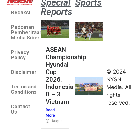
Special
Sports
Reports
Redaksi
Aston
Villa 3 -1
Pedoman
Indonesia
Pemberitaan
All Stars
Media Siber
August 2,
ASEAN
2026
Privacy
Championship
Jateng
Policy
Hyundai
juara
Cup
© 2024
Disclaimer
umum
2026.
NYSN
Kejurnas
Indonesia
Terms and
Media. All
Panahan
Conditions
0 – 3
rights
Junior di
Vietnam
reserved.
Kudus
Contact
Read
August 1,
Us
More
2026
August 4, 2026
FIBA U18
Asia Cup
2026