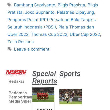
Bambang Supriyanto
,
Bilqis Prasista
,
Bilqis
Pratista
,
Joko Suprianto
,
Pelatnas Cipayung
,
Pengurus Pusat (PP) Persatuan Bulu Tangkis
Seluruh Indonesia (PBSI)
,
Piala Thomas dan
Uber 2022
,
Thomas Cup 2022
,
Uber Cup 2022
,
Zelin Resiana
Leave a comment
Special
Sports
Reports
Redaksi
Aston
Villa 3 -1
Pedoman
Indonesia
Pemberitaan
All Stars
Media Siber
August 2,