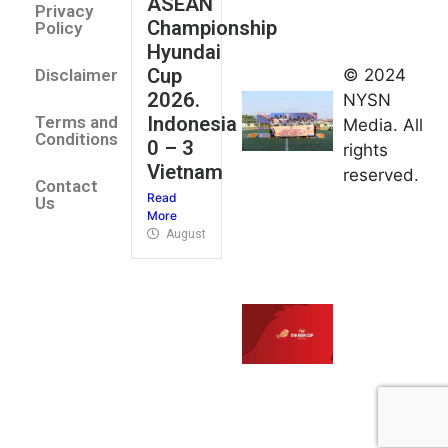
ASEAN
2026
Privacy
Championship
Jateng
Policy
Hyundai
juara
Cup
© 2024
Disclaimer
umum
2026.
NYSN
Kejurnas
Indonesia
Terms and
Media. All
Panahan
Conditions
0 – 3
rights
Junior di
Vietnam
reserved.
Kudus
Contact
Read
August 1,
Us
More
2026
August 4, 2026
FIBA U18
Asia Cup
2026
tetapkan
jadwal da
pembagia
grup
August 1,
2026