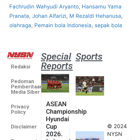
Fachrudin Wahyudi Aryanto
,
Hansamu Yama
Pranata
,
Johan Alfarizi
,
M Rezaldi Hehanusa
,
olahraga
,
Pemain bola Indonesia
,
sepak bola
Special
Sports
Reports
Redaksi
Aston
Villa 3 -1
Pedoman
Indonesia
Pemberitaan
All Stars
Media Siber
August 2,
ASEAN
2026
Privacy
Championship
Jateng
Policy
Hyundai
juara
Cup
© 2024
Disclaimer
umum
2026.
NYSN
Kejurnas