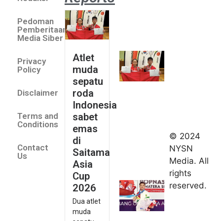
Atlet
muda
Pedoman
sepatu
Pemberitaan
roda
Media Siber
Indonesia
Atlet
Privacy
sabet
muda
Policy
emas di
sepatu
Saitama
roda
Disclaimer
Asia Cup
Indonesia
2026
sabet
Terms and
August 9,
Conditions
emas
2026
© 2024
di
Indonesia
Contact
NYSN
Saitama
kirim tiga
Us
Media. All
Asia
lifter
rights
Cup
muda ke
reserved.
2026
Kejuaraan
Dua atlet
Asia
muda
Junior