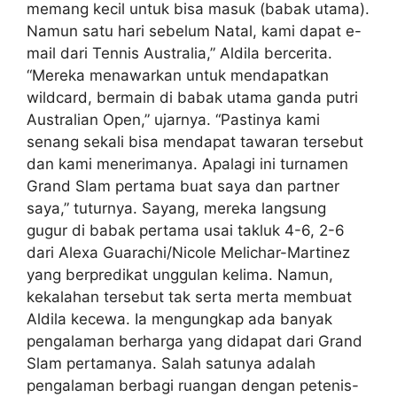
memang kecil untuk bisa masuk (babak utama).
Namun satu hari sebelum Natal, kami dapat e-
mail dari Tennis Australia,” Aldila bercerita.
“Mereka menawarkan untuk mendapatkan
wildcard, bermain di babak utama ganda putri
Australian Open,” ujarnya. “Pastinya kami
senang sekali bisa mendapat tawaran tersebut
dan kami menerimanya. Apalagi ini turnamen
Grand Slam pertama buat saya dan partner
saya,” tuturnya. Sayang, mereka langsung
gugur di babak pertama usai takluk 4-6, 2-6
dari Alexa Guarachi/Nicole Melichar-Martinez
yang berpredikat unggulan kelima. Namun,
kekalahan tersebut tak serta merta membuat
Aldila kecewa. Ia mengungkap ada banyak
pengalaman berharga yang didapat dari Grand
Slam pertamanya. Salah satunya adalah
pengalaman berbagi ruangan dengan petenis-