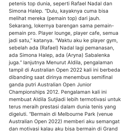
petenis top dunia, seperti Rafael Nadal dan
Simona Halep. “Dulu, kayaknya cuma bisa
melihat mereka (pemain top) dari jauh.
Sekarang, lokernya barengan sama pemain-
pemain pro. Player lounge, player cafe, semua
jadi satu,” katanya. “Waktu aku ke player gym,
sebelah ada (Rafael) Nadal lagi pemanasan,
ada Simona Halep, ada (Aryna) Sabalenka
juga.” lanjutnya Menurut Aldila, pengalaman
tampil di Australian Open 2022 kali ini berbeda
dibanding saat dirinya menembus semifinal
ganda putri Australian Open Junior
Championships 2012. Pengalaman kali ini
membuat Aldila Sutjiadi lebih termotivasi untuk
terus meraih prestasi dalam dunia tenis yang
digeluti. “Bermain di Melbourne Park (venue
Australian Open 2022) memberi aku semangat
dan motivasi kalau aku bisa bermain di Grand