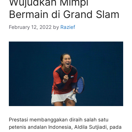
Wujudkan Mimpi
Bermain di Grand Slam
February 12, 2022
by
Razief
Prestasi membanggakan diraih salah satu
petenis andalan Indonesia, Aldila Sutjiadi, pada