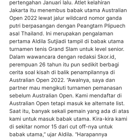
pertengahan Januari lalu. Atlet kelahiran
Jakarta itu menembus babak utama Australian
Open 2022 lewat jalur wildcard nomor ganda
putri berpasangan dengan Peangtarn Plipuech
asal Thailand. Ini merupakan pengalaman
pertama Aldila Sutjiadi tampil di babak utama
turnamen tenis Grand Slam untuk level senior.
Dalam wawancara dengan redaksi Skor.id,
perempuan 26 tahun itu pun sedikit berbagi
cerita soal kisah di balik penampilannya di
Australian Open 2022. “Awalnya, saya dan
partner mau mengikuti turnamen pemanasan
sebelum Australian Open. Kami mendaftar di
Australian Open tetapi masuk ke alternate list.
Saat itu, banyak sekali pemain yang ada di atas
kami untuk masuk babak utama. Kira-kira kami
di sekitar nomor 15 dari cut off-nya untuk
babak utama,” ujar Aldila. “Harapannya