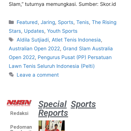
Slam,” tuturnya memungkasi. Sumber: Skor.id
Featured
,
Jaring
,
Sports
,
Tenis
,
The Rising
Stars
,
Updates
,
Youth Sports
Aldila Sutjiadi
,
Atlet Tenis Indonesia
,
Australian Open 2022
,
Grand Slam Australia
Open 2022
,
Pengurus Pusat (PP) Persatuan
Lawn Tenis Seluruh Indonesia (Pelti)
Leave a comment
Special
Sports
Reports
Redaksi
Atlet
muda
Pedoman
sepatu