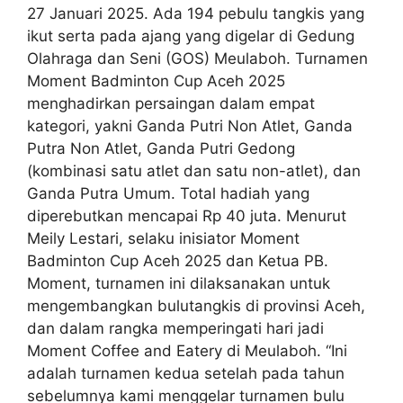
27 Januari 2025. Ada 194 pebulu tangkis yang
ikut serta pada ajang yang digelar di Gedung
Olahraga dan Seni (GOS) Meulaboh. Turnamen
Moment Badminton Cup Aceh 2025
menghadirkan persaingan dalam empat
kategori, yakni Ganda Putri Non Atlet, Ganda
Putra Non Atlet, Ganda Putri Gedong
(kombinasi satu atlet dan satu non-atlet), dan
Ganda Putra Umum. Total hadiah yang
diperebutkan mencapai Rp 40 juta. Menurut
Meily Lestari, selaku inisiator Moment
Badminton Cup Aceh 2025 dan Ketua PB.
Moment, turnamen ini dilaksanakan untuk
mengembangkan bulutangkis di provinsi Aceh,
dan dalam rangka memperingati hari jadi
Moment Coffee and Eatery di Meulaboh. “Ini
adalah turnamen kedua setelah pada tahun
sebelumnya kami menggelar turnamen bulu