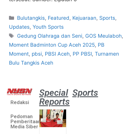
Bulutangkis
,
Featured
,
Kejuaraan
,
Sports
,
Updates
,
Youth Sports
Gedung Olahraga dan Seni
,
GOS Meulaboh
,
Moment Badminton Cup Aceh 2025
,
PB
Moment
,
pbsi
,
PBSI Aceh
,
PP PBSI
,
Turnamen
Bulu Tangkis Aceh
Special
Sports
Reports
Redaksi
Atlet
muda
Pedoman
sepatu
Pemberitaan
roda
Media Siber
Indonesia