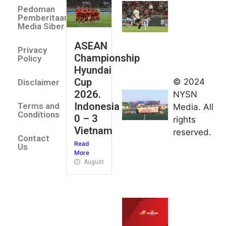
Villa 3 -1
Pedoman
Indonesia
Pemberitaan
All Stars
Media Siber
August 2,
ASEAN
2026
Privacy
Championship
Jateng
Policy
Hyundai
juara
Cup
© 2024
Disclaimer
umum
2026.
NYSN
Kejurnas
Indonesia
Terms and
Media. All
Panahan
Conditions
0 – 3
rights
Junior di
Vietnam
reserved.
Kudus
Contact
Read
August 1,
Us
More
2026
August 4, 2026
FIBA U18
Asia Cup
2026
tetapkan
jadwal da