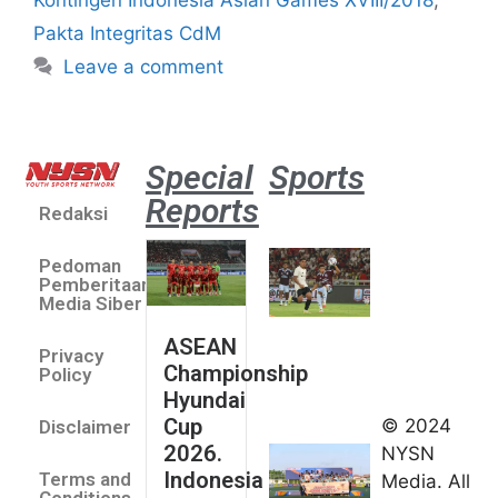
Pakta Integritas CdM
Leave a comment
Special
Sports
Reports
Redaksi
Aston
Villa 3 -1
Pedoman
Indonesia
Pemberitaan
All Stars
Media Siber
August 2,
ASEAN
2026
Privacy
Championship
Jateng
Policy
Hyundai
juara
Cup
© 2024
Disclaimer
umum
2026.
NYSN
Kejurnas
Indonesia
Terms and
Media. All
Panahan
Conditions