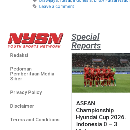
brawijaya
,
futsal
,
indonesia
,
LIMA Futsal Natio
Leave a comment
Special
Reports
Redaksi
Pedoman
Pemberitaan Media
Siber
Privacy Policy
ASEAN
Disclaimer
Championship
Hyundai Cup 2026.
Terms and Conditions
Indonesia 0 – 3