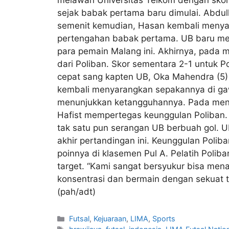
melawan Universitas Telkom dengan skor 
sejak babak pertama baru dimulai. Abdu
semenit kemudian, Hasan kembali menya
pertengahan babak pertama. UB baru mem
para pemain Malang ini. Akhirnya, pada 
dari Poliban. Skor sementara 2-1 untuk 
cepat sang kapten UB, Oka Mahendra (5)
kembali menyarangkan sepakannya di gawa
menunjukkan ketangguhannya. Pada meni
Hafist mempertegas keunggulan Poliban. 
tak satu pun serangan UB berbuah gol. UB
akhir pertandingan ini. Keunggulan Polib
poinnya di klasemen Pul A. Pelatih Polib
target. “Kami sangat bersyukur bisa mena
konsentrasi dan bermain dengan sekuat te
(pah/adt)
Futsal
,
Kejuaraan
,
LIMA
,
Sports