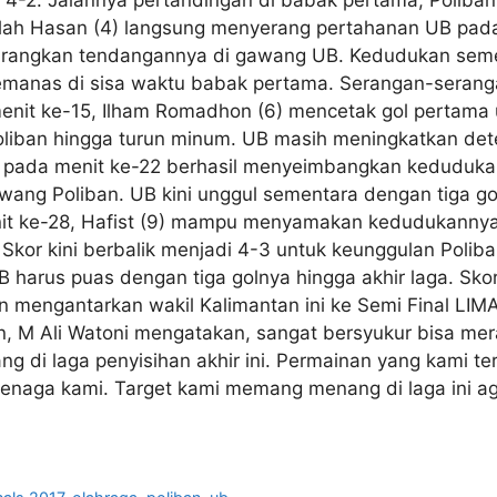
4-2. Jalannya pertandingan di babak pertama, Poliban
llah Hasan (4) langsung menyerang pertahanan UB pad
rangkan tendangannya di gawang UB. Kedudukan semen
anas di sisa waktu babak pertama. Serangan-seranga
menit ke-15, Ilham Romadhon (6) mencetak gol pertama 
Poliban hingga turun minum. UB masih meningkatkan det
 pada menit ke-22 berhasil menyeimbangkan kedudukan
ng Poliban. UB kini unggul sementara dengan tiga gol
t ke-28, Hafist (9) mampu menyamakan kedudukannya 
Skor kini berbalik menjadi 4-3 untuk keunggulan Polib
 harus puas dengan tiga golnya hingga akhir laga. Sko
an mengantarkan wakil Kalimantan ini ke Semi Final LIM
an, M Ali Watoni mengatakan, sangat bersyukur bisa mer
ng di laga penyisihan akhir ini. Permainan yang kami t
naga kami. Target kami memang menang di laga ini agar 