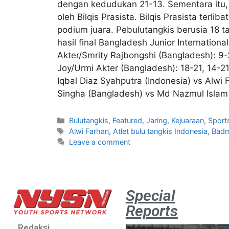
dengan kedudukan 21-13. Sementara itu, ge
oleh Bilqis Prasista. Bilqis Prasista ter
podium juara. Pebulutangkis berusia 18 t
hasil final Bangladesh Junior Internation
Akter/Smrity Rajbongshi (Bangladesh): 9
Joy/Urmi Akter (Bangladesh): 18-21, 14-21 
Iqbal Diaz Syahputra (Indonesia) vs Alw
Singha (Bangladesh) vs Md Nazmul Islam 
Bulutangkis
,
Featured
,
Jaring
,
Kejuaraan
,
Sport
Alwi Farhan
,
Atlet bulu tangkis Indonesia
,
Badm
Leave a comment
Special
Reports
Redaksi