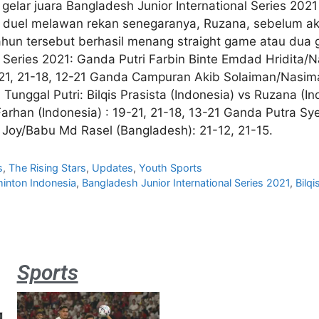
lar juara Bangladesh Junior International Series 2021 d
libat duel melawan rekan senegaranya, Ruzana, sebelum a
ahun tersebut berhasil menang straight game atau dua 
al Series 2021: Ganda Putri Farbin Binte Emdad Hridita/
-21, 21-18, 12-21 Ganda Campuran Akib Solaiman/Nasim
Tunggal Putri: Bilqis Prasista (Indonesia) vs Ruzana (In
i Farhan (Indonesia) : 19-21, 21-18, 13-21 Ganda Putra
Joy/Babu Md Rasel (Bangladesh): 21-12, 21-15.
s
,
The Rising Stars
,
Updates
,
Youth Sports
inton Indonesia
,
Bangladesh Junior International Series 2021
,
Bilqi
Sports
Aston
Villa 3 -1