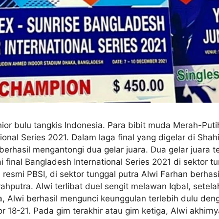
or bulu tangkis Indonesia. Para bibit muda Merah-Put
tional Series 2021. Dalam laga final yang digelar di Sh
berhasil mengantongi dua gelar juara. Dua gelar juara 
i final Bangladesh International Series 2021 di sektor tun
esmi PBSI, di sektor tunggal putra Alwi Farhan berhasi
hputra. Alwi terlibat duel sengit melawan Iqbal, setela
, Alwi berhasil mengunci keunggulan terlebih dulu deng
18-21. Pada gim terakhir atau gim ketiga, Alwi akhirn