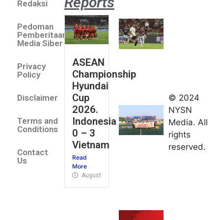
Reports
Redaksi
Aston
Villa 3 -1
Pedoman
Indonesia
Pemberitaan
All Stars
Media Siber
August 2,
ASEAN
2026
Privacy
Championship
Jateng
Policy
Hyundai
juara
Cup
© 2024
Disclaimer
umum
2026.
NYSN
Kejurnas
Indonesia
Terms and
Media. All
Panahan
Conditions
0 – 3
rights
Junior di
Vietnam
reserved.
Kudus
Contact
Read
August 1,
Us
More
2026
August 4, 2026
FIBA U18
Asia Cup
2026
tetapkan