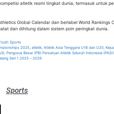
kompetisi atletik resmi tingkat dunia, termasuk untuk p
 Athletics Global Calendar dan berlabel World Ranking
catat dan dihitung dalam sistem poin peringkat dunia.
Youth Sports
ampionships 2025
,
atletik
,
Atletik Asia Tenggara U18 dan U20
,
Keju
ASI
,
Pengurus Besar (PB) Persatuan Atletik Seluruh Indonesia (PASI)
alang Seri 1 2025 – 2026
Sports
Atlet
muda
sepatu