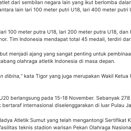
tlet dari sembilan negara lain yang ikut berlomba dalam
ra lain lari 100 meter putri U18, lari 400 meter putri U
ri 100 meter putra U18, lari 200 meter putra U18, dan l
or. Tim Indonesia mendapat total 45 medali, terdiri dar
ebut menjadi ajang yang sangat penting untuk pembinaan 
abang olahraga atletik Indonesia di masa depan.
an dibina,
” kata Tigor yang juga merupakan Wakil Ketua
n U20 berlangsung pada 15-18 November. Sebanyak 278 
ik bertaraf internasional diselenggarakan di luar Pulau J
ya Atletik Sumut yang telah mengantongi Sertifikat Kelas
silitas teknis stadion warisan Pekan Olahraga Nasio