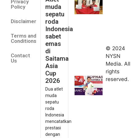
Privacy
sabet
muda
Policy
emas di
sepatu
Saitama
roda
Disclaimer
Asia Cup
Indonesia
2026
sabet
Terms and
August 9,
Conditions
emas
2026
© 2024
di
Indonesia
Contact
NYSN
Saitama
kirim tiga
Us
Media. All
Asia
lifter
rights
Cup
muda ke
reserved.
2026
Kejuaraan
Dua atlet
Asia
muda
Junior
sepatu
2026
roda
August 9,
Indonesia
2026
mencatatkan
Hydroplus
prestasi
Sirnas A
dengan