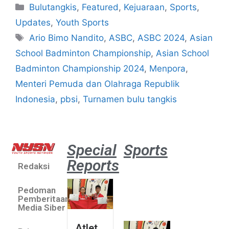
Bulutangkis
,
Featured
,
Kejuaraan
,
Sports
,
Updates
,
Youth Sports
Ario Bimo Nandito
,
ASBC
,
ASBC 2024
,
Asian
School Badminton Championship
,
Asian School
Badminton Championship 2024
,
Menpora
,
Menteri Pemuda dan Olahraga Republik
Indonesia
,
pbsi
,
Turnamen bulu tangkis
Special
Sports
Reports
Redaksi
Atlet
muda
Pedoman
sepatu
Pemberitaan
roda
Media Siber
Indonesia
Atlet