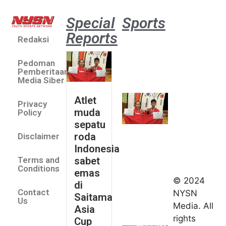
Special
Sports
Reports
Redaksi
Atlet
muda
Pedoman
sepatu
Pemberitaan
roda
Media Siber
Indonesia
Atlet
Privacy
sabet
muda
Policy
emas di
sepatu
Saitama
roda
Disclaimer
Asia Cup
Indonesia
2026
sabet
Terms and
August 9,
Conditions
emas
2026
© 2024
di
Indonesia
Contact
NYSN
Saitama
kirim tiga
Us
Media. All
Asia
lifter
rights
Cup
muda ke