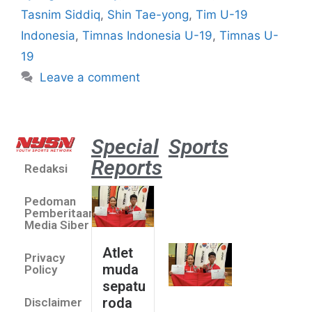
Tasnim Siddiq
,
Shin Tae-yong
,
Tim U-19
Indonesia
,
Timnas Indonesia U-19
,
Timnas U-
19
Leave a comment
Special
Sports
Reports
Redaksi
Atlet
muda
Pedoman
sepatu
Pemberitaan
roda
Media Siber
Indonesia
Atlet
Privacy
sabet
muda
Policy
emas di
sepatu
Saitama
roda
Disclaimer
Asia Cup