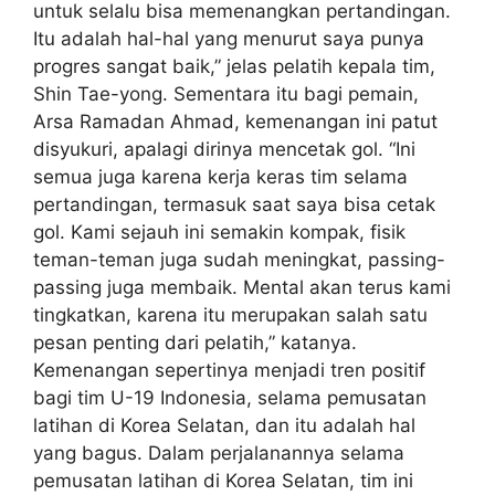
untuk selalu bisa memenangkan pertandingan.
Itu adalah hal-hal yang menurut saya punya
progres sangat baik,” jelas pelatih kepala tim,
Shin Tae-yong. Sementara itu bagi pemain,
Arsa Ramadan Ahmad, kemenangan ini patut
disyukuri, apalagi dirinya mencetak gol. “Ini
semua juga karena kerja keras tim selama
pertandingan, termasuk saat saya bisa cetak
gol. Kami sejauh ini semakin kompak, fisik
teman-teman juga sudah meningkat, passing-
passing juga membaik. Mental akan terus kami
tingkatkan, karena itu merupakan salah satu
pesan penting dari pelatih,” katanya.
Kemenangan sepertinya menjadi tren positif
bagi tim U-19 Indonesia, selama pemusatan
latihan di Korea Selatan, dan itu adalah hal
yang bagus. Dalam perjalanannya selama
pemusatan latihan di Korea Selatan, tim ini