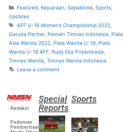
Featured
,
Kejuaraan
,
Sepakbola
,
Sports
,
Updates
AFF U-18 Women’s Championship 2022
,
Garuda Pertiwi
,
Pemain Timnas Indonesia
,
Piala
Asia Wanita 2022
,
Piala Wanita U-18
,
Piala
Wanita U-18 AFF
,
Rudy Eka Priyambada
,
Timnas Wanita
,
Timnas Wanita Indonesia
Leave a comment
Special
Sports
Reports
Redaksi
Aston
Villa 3 -1
Pedoman
Indonesia
Pemberitaan
All Stars