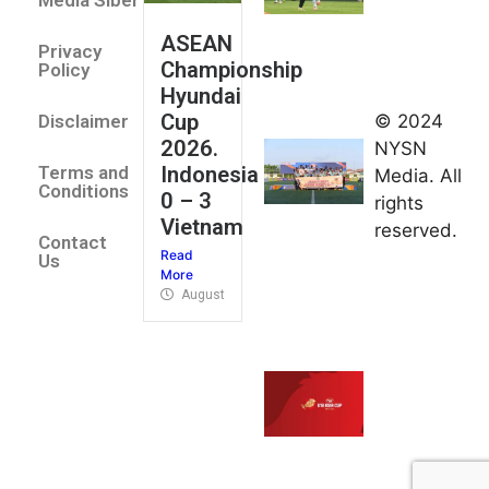
Media Siber
August 2,
ASEAN
2026
Privacy
Championship
Jateng
Policy
Hyundai
juara
Cup
© 2024
Disclaimer
umum
2026.
NYSN
Kejurnas
Indonesia
Terms and
Media. All
Panahan
Conditions
0 – 3
rights
Junior di
Vietnam
reserved.
Kudus
Contact
Read
August 1,
Us
More
2026
August 4, 2026
FIBA U18
Asia Cup
2026
tetapkan
jadwal da
pembagia
grup
August 1,