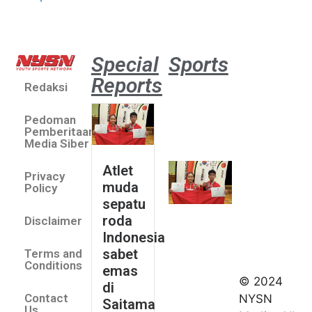
Special
Sports
Reports
Redaksi
Atlet
muda
Pedoman
sepatu
Pemberitaan
roda
Media Siber
Indonesia
Atlet
Privacy
sabet
muda
Policy
emas di
sepatu
Saitama
roda
Disclaimer
Asia Cup
Indonesia
2026
sabet
Terms and
August 9,
Conditions
emas
2026
© 2024
di
Indonesia
Contact
NYSN
Saitama
kirim tiga
Us