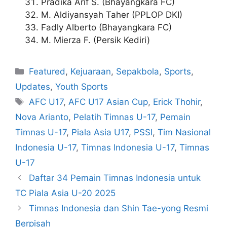
Pradika Arif S. (Bhayangkara FC)
M. Aldiyansyah Taher (PPLOP DKI)
Fadly Alberto (Bhayangkara FC)
M. Mierza F. (Persik Kediri)
Featured
,
Kejuaraan
,
Sepakbola
,
Sports
,
Updates
,
Youth Sports
AFC U17
,
AFC U17 Asian Cup
,
Erick Thohir
,
Nova Arianto
,
Pelatih Timnas U-17
,
Pemain
Timnas U-17
,
Piala Asia U17
,
PSSI
,
Tim Nasional
Indonesia U-17
,
Timnas Indonesia U-17
,
Timnas
U-17
Daftar 34 Pemain Timnas Indonesia untuk
TC Piala Asia U-20 2025
Timnas Indonesia dan Shin Tae-yong Resmi
Berpisah