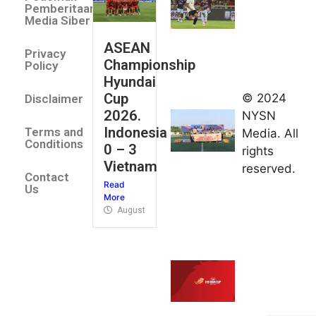
Indonesia
Pemberitaan
All Stars
Media Siber
August 2,
ASEAN
2026
Privacy
Championship
Jateng
Policy
Hyundai
juara
Cup
© 2024
Disclaimer
umum
2026.
NYSN
Kejurnas
Indonesia
Terms and
Media. All
Panahan
Conditions
0 – 3
rights
Junior di
Vietnam
reserved.
Kudus
Contact
Read
August 1,
Us
More
2026
August 4, 2026
FIBA U18
Asia Cup
2026
tetapkan
jadwal da
pembagia