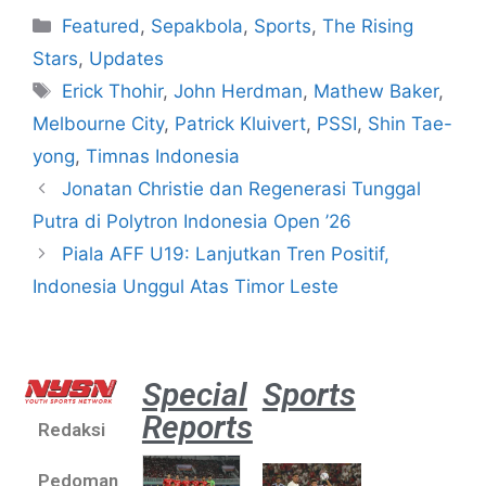
Featured
,
Sepakbola
,
Sports
,
The Rising
Stars
,
Updates
Erick Thohir
,
John Herdman
,
Mathew Baker
,
Melbourne City
,
Patrick Kluivert
,
PSSI
,
Shin Tae-
yong
,
Timnas Indonesia
Jonatan Christie dan Regenerasi Tunggal
Putra di Polytron Indonesia Open ’26
Piala AFF U19: Lanjutkan Tren Positif,
Indonesia Unggul Atas Timor Leste
Special
Sports
Reports
Redaksi
Aston
Villa 3 -1
Pedoman