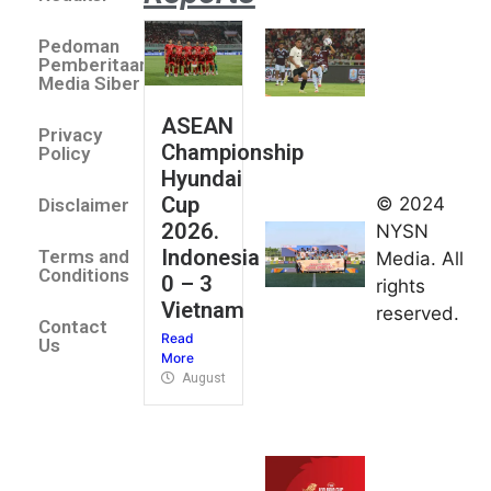
Villa 3 -1
Pedoman
Indonesia
Pemberitaan
All Stars
Media Siber
August 2,
ASEAN
2026
Privacy
Championship
Jateng
Policy
Hyundai
juara
Cup
© 2024
Disclaimer
umum
2026.
NYSN
Kejurnas
Indonesia
Terms and
Media. All
Panahan
Conditions
0 – 3
rights
Junior di
Vietnam
reserved.
Kudus
Contact
Read
August 1,
Us
More
2026
August 4, 2026
FIBA U18
Asia Cup
2026
tetapkan