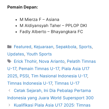
Pemain Depan:
M Mierza F – Asiana
M Aldiyansyah Taher – PPLOP DKI
Fadly Alberto – Bhayangkara FC
Featured
,
Kejuaraan
,
Sepakbola
,
Sports
,
Updates
,
Youth Sports
Erick Thohir
,
Nova Arianto
,
Pelatih Timnas
U-17
,
Pemain Timnas U-17
,
Piala Asia U17
2025
,
PSSI
,
Tim Nasional Indonesia U-17
,
Timnas Indonesia U-17
,
Timnas U-17
Cetak Sejarah, Ini Dia Pebalap Pertama
Indonesia yang Juara World Supersport 300
Kualifikasi Piala Asia U17 2025: Timnas