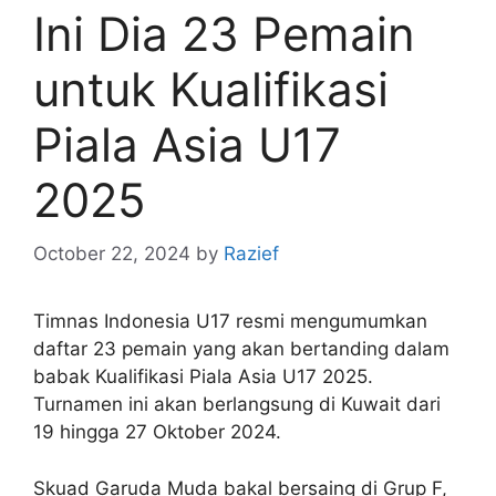
Ini Dia 23 Pemain
untuk Kualifikasi
Piala Asia U17
2025
October 22, 2024
by
Razief
Timnas Indonesia U17 resmi mengumumkan
daftar 23 pemain yang akan bertanding dalam
babak Kualifikasi Piala Asia U17 2025.
Turnamen ini akan berlangsung di Kuwait dari
19 hingga 27 Oktober 2024.
Skuad Garuda Muda bakal bersaing di Grup F,